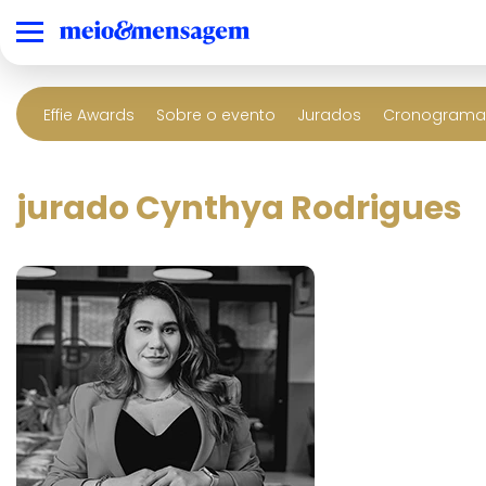
Effie Awards
Sobre o evento
Jurados
Cronograma 
jurado Cynthya Rodrigues