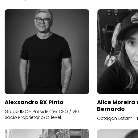
Alexsandro BX Pinto
Alice Moreira
Bernardo
Grupo IMC - Presidente/ CEO / VP/
Sócio Proprietário/C-level
Octagon Latam - D