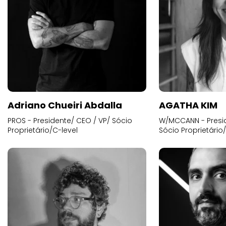
Adriano Chueiri Abdalla
AGATHA KIM
PROS - Presidente/ CEO / VP/ Sócio
W/MCCANN - Presid
Proprietário/C-level
Sócio Proprietário