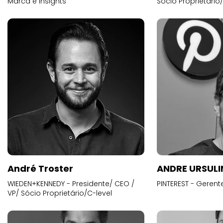
André Troster
ANDRE URSUL
WIEDEN+KENNEDY - Presidente/ CEO /
PINTEREST - Gerent
VP/ Sócio Proprietário/C-level