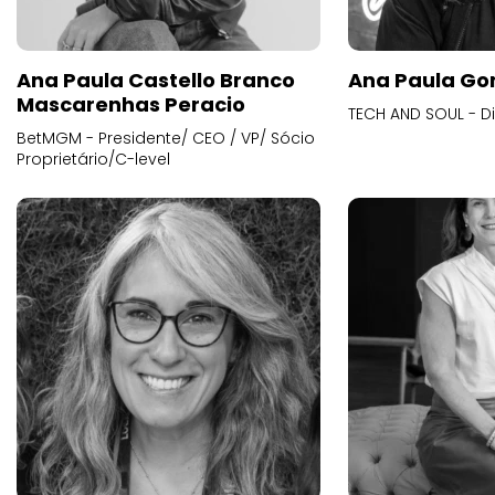
Ana Paula Castello Branco
Ana Paula Go
Mascarenhas Peracio
TECH AND SOUL - D
BetMGM - Presidente/ CEO / VP/ Sócio
Proprietário/C-level