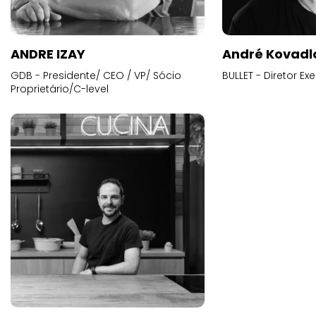
ANDRE IZAY
André Kovadl
GDB - Presidente/ CEO / VP/ Sócio
BULLET - Diretor E
Proprietário/C-level
André Luiz Alves Britto Filho
André Mende