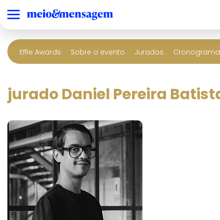
Effie Awards
Sobre o evento
Jurados
Cronograma 
jurado Daniel Pereira Batist