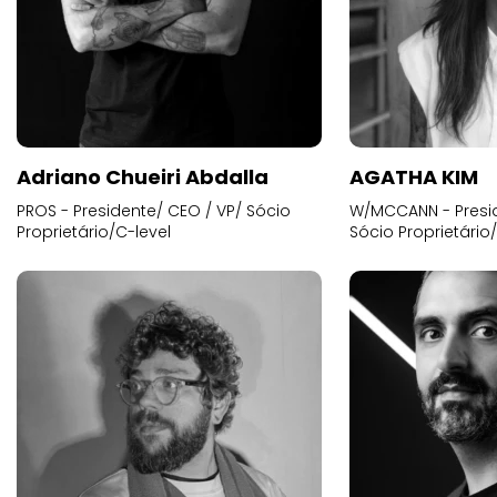
Adriano Chueiri Abdalla
AGATHA KIM
PROS - Presidente/ CEO / VP/ Sócio
W/MCCANN - Presid
Proprietário/C-level
Sócio Proprietário