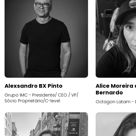
Alexsandro BX Pinto
Alice Moreira
Bernardo
Grupo IMC - Presidente/ CEO / VP/
Sócio Proprietário/C-level
Octagon Latam - D