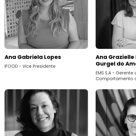
Ana Gabriela Lopes
Ana Grazielle
Gurgel do Am
IFOOD - Vice Presidente
EMS S.A - Gerente 
Comportamento 