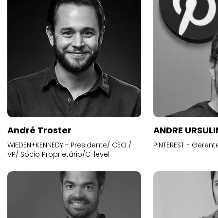
André Troster
ANDRE URSUL
WIEDEN+KENNEDY - Presidente/ CEO /
PINTEREST - Gerent
VP/ Sócio Proprietário/C-level