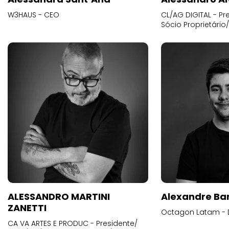
W3HAUS - CEO
CL/AG DIGITAL - Pr
Sócio Proprietário
ALESSANDRO MARTINI
Alexandre Ba
ZANETTI
Octagon Latam - D
CA VA ARTES E PRODUC - Presidente/