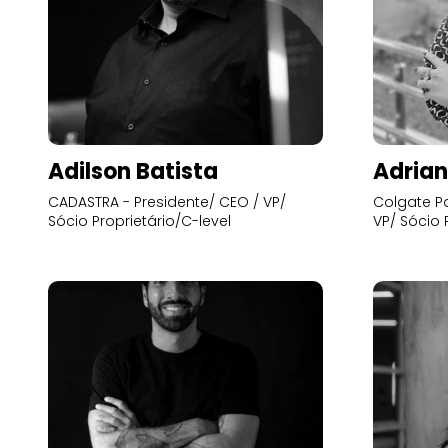
Adilson Batista
Adrian
CADASTRA - Presidente/ CEO / VP/
Colgate Pa
Sócio Proprietário/C-level
VP/ Sócio 