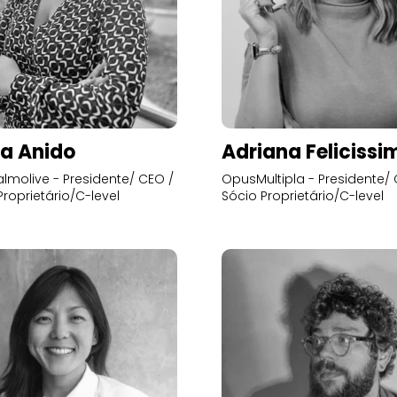
a Anido
Adriana Felicissi
lmolive - Presidente/ CEO /
OpusMultipla - Presidente/ 
Proprietário/C-level
Sócio Proprietário/C-level