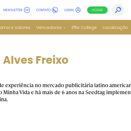
NEWSLETTER
CONTATO
LOGIN
ASSINE
ama e Valores
Vencedores
Effie College
Localização
 Alves Freixo
de experiência no mercado publicitária latino ameri
 Minha Vida e há mais de 6 anos na Seedtag implement
ina.