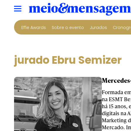
Effie Awards
Sobre o evento
Jurados
Cronogr
jurado Ebru Semizer
Mercedes-
Formada em 
na ESMT Ber
há 15 anos,
digitais na 
Marketing 
Mercado. Imp