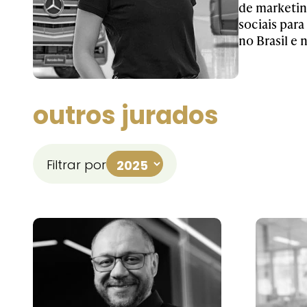
de marketin
sociais par
no Brasil e 
outros jurados
Filtrar por