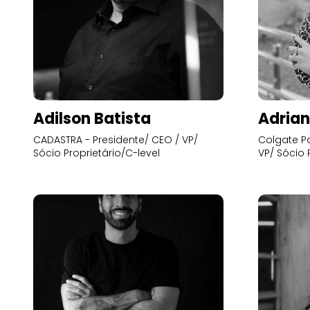
Adilson Batista
Adrian
CADASTRA - Presidente/ CEO / VP/
Colgate Pa
Sócio Proprietário/C-level
VP/ Sócio 