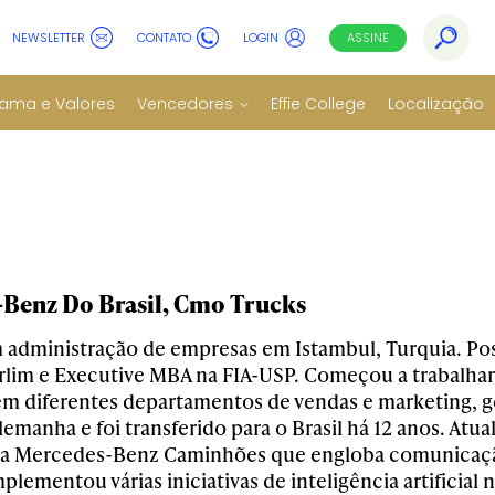
NEWSLETTER
CONTATO
LOGIN
ASSINE
ama e Valores
Vencedores
Effie College
Localização
Benz Do Brasil, Cmo Trucks
administração de empresas em Istambul, Turquia. Po
lim e Executive MBA na FIA-USP. Começou a trabalha
 em diferentes departamentos de vendas e marketing, g
Alemanha e foi transferido para o Brasil há 12 anos. At
da Mercedes-Benz Caminhões que engloba comunicaçã
lementou várias iniciativas de inteligência artificial 