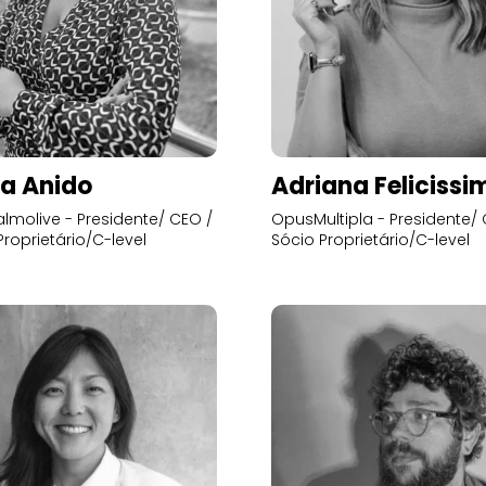
a Anido
Adriana Felicissi
lmolive - Presidente/ CEO /
OpusMultipla - Presidente/ 
Proprietário/C-level
Sócio Proprietário/C-level