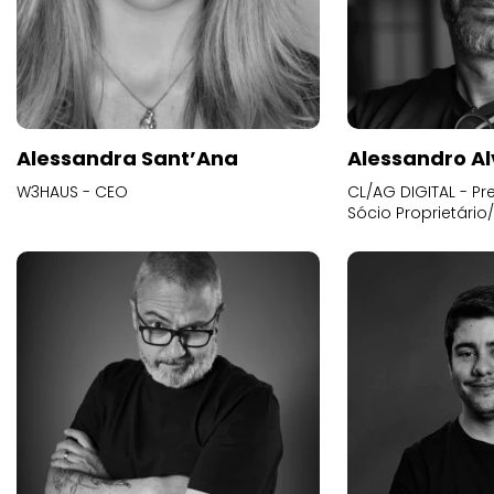
Alessandra Sant’Ana
Alessandro Al
W3HAUS - CEO
CL/AG DIGITAL - Pr
Sócio Proprietário