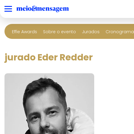
Effie Awards
Sobre o evento
Jurados
Cronograma 
jurado Eder Redder