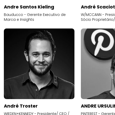
Andre Santos Kieling
André Scacio
Bauducco - Gerente Executivo de
W/MCCANN - Presid
Marca e Insights
Sócio Proprietário
André Troster
ANDRE URSUL
WIEDEN+KENNEDY - Presidente/ CEO /
PINTEREST - Gerent