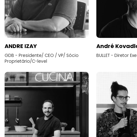
ANDRE IZAY
André Kovadl
GDB - Presidente/ CEO / VP/ Sócio
BULLET - Diretor E
Proprietário/C-level