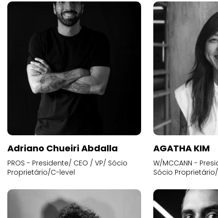
Adriano Chueiri Abdalla
AGATHA KIM
PROS - Presidente/ CEO / VP/ Sócio
W/MCCANN - Presid
Proprietário/C-level
Sócio Proprietário