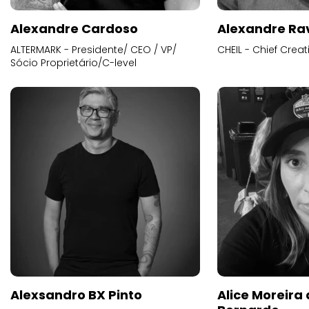
Alexandre Cardoso
Alexandre Ra
ALTERMARK - Presidente/ CEO / VP/
CHEIL - Chief Creat
Sócio Proprietário/C-level
Alexsandro BX Pinto
Alice Moreira