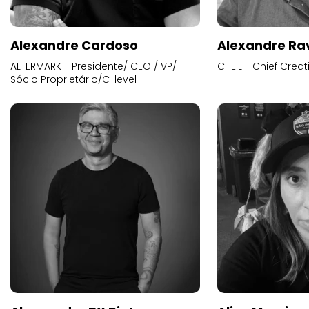
Alexandre Cardoso
Alexandre Ra
ALTERMARK - Presidente/ CEO / VP/
CHEIL - Chief Creat
Sócio Proprietário/C-level