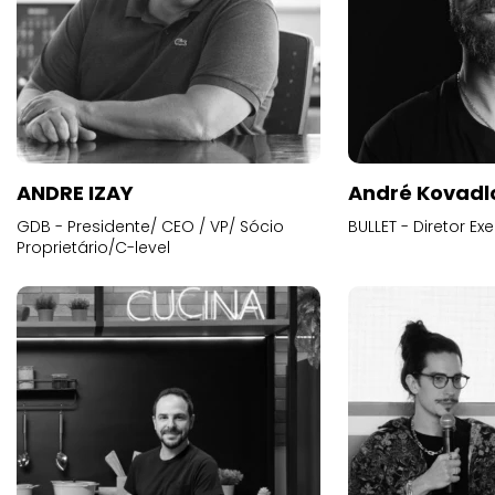
ANDRE IZAY
André Kovadl
GDB - Presidente/ CEO / VP/ Sócio
BULLET - Diretor E
Proprietário/C-level