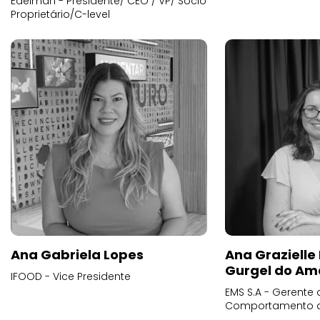
Edelman - Presidente/ CEO / VP/ Sócio
Proprietário/C-level
Ana Gabriela Lopes
Ana Grazielle
Gurgel do Am
IFOOD - Vice Presidente
EMS S.A - Gerente 
Comportamento 