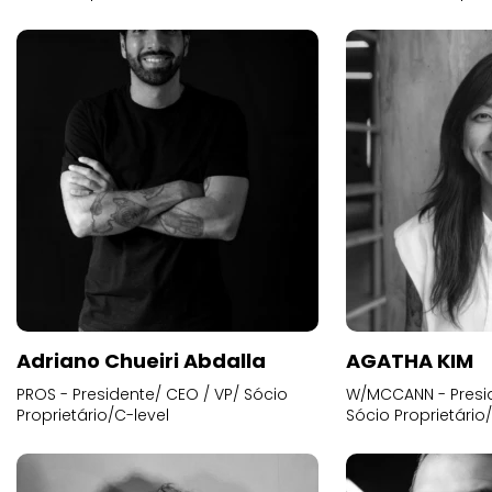
Adriano Chueiri Abdalla
AGATHA KIM
PROS - Presidente/ CEO / VP/ Sócio
W/MCCANN - Presid
Proprietário/C-level
Sócio Proprietário