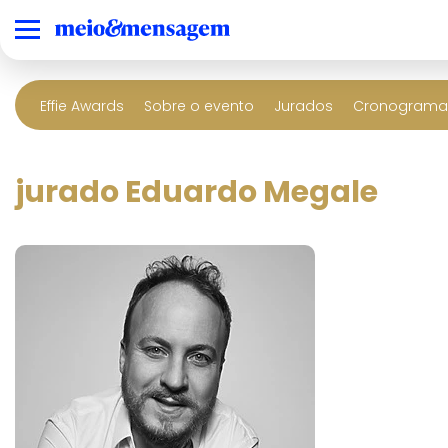
Effie Awards
Sobre o evento
Jurados
Cronograma 
jurado Eduardo Megale