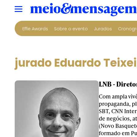
Effie Awards
Sobre o evento
Jurados
Cronogr
jurado Eduardo Teixei
LNB - Diret
Com ampla viv
propaganda, pl
SBT, CNN Inter
de negócios, a
(Novo Basquete 
formado em Pub