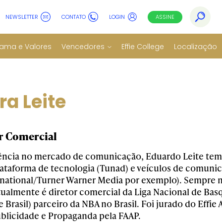
NEWSLETTER
CONTATO
LOGIN
ASSINE
ama e Valores
Vencedores
Effie College
Localização
ra Leite
or Comercial
ência no mercado de comunicação, Eduardo Leite tem 
ataforma de tecnologia (Tunad) e veículos de comunica
national/Turner Warner Media por exemplo). Sempre 
tualmente é diretor comercial da Liga Nacional de Ba
Brasil) parceiro da NBA no Brasil. Foi jurado do Effie
licidade e Propaganda pela FAAP.