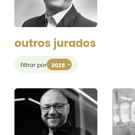
outros jurados
Filtrar por