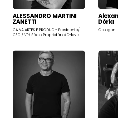
ALESSANDRO MARTINI
Alexan
ZANETTI
Dória
CA VA ARTES E PRODUC - Presidente/
Octagon L
CEO / VP/ Sócio Proprietário/C-level