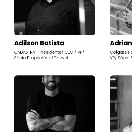
Adilson Batista
Adrian
CADASTRA - Presidente/ CEO / VP/
Colgate Pa
Sócio Proprietário/C-level
VP/ Sócio 