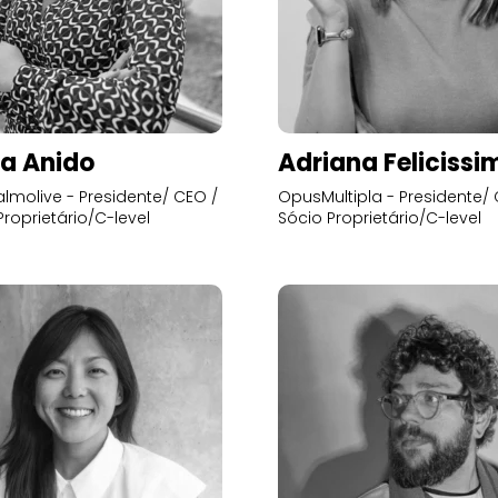
a Anido
Adriana Felicissi
lmolive - Presidente/ CEO /
OpusMultipla - Presidente/ 
Proprietário/C-level
Sócio Proprietário/C-level