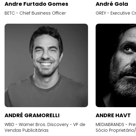
Andre Furtado Gomes
André Gola
BETC - Chief Business Officer
GREY - Executive Cr
ANDRÉ GRAMORELLI
ANDRE HAVT
WBD - Warner Bros. Discovery - VP de
MEDIABRANDS - Pre
Vendas Publicitárias
Sócio Proprietário