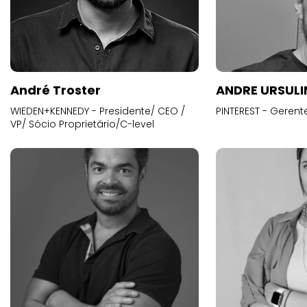
André Troster
ANDRE URSUL
WIEDEN+KENNEDY - Presidente/ CEO /
PINTEREST - Gerent
VP/ Sócio Proprietário/C-level