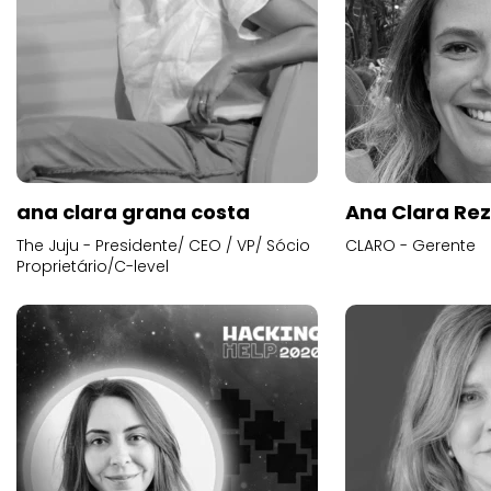
ana clara grana costa
Ana Clara Re
The Juju - Presidente/ CEO / VP/ Sócio
CLARO - Gerente
Proprietário/C-level