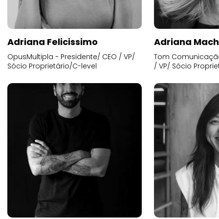
Adriana Felicissimo
Adriana Mac
OpusMultipla - Presidente/ CEO / VP/
Tom Comunicação 
Sócio Proprietário/C-level
/ VP/ Sócio Proprie