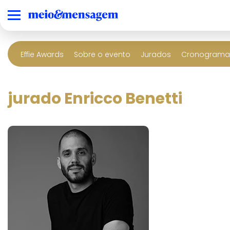
Effie Awards
Sobre o evento
Jurados
Cronograma 
jurado Enricco Benetti