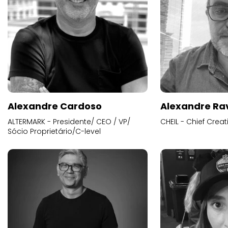
Alexandre Cardoso
Alexandre Ra
ALTERMARK - Presidente/ CEO / VP/
CHEIL - Chief Creat
Sócio Proprietário/C-level