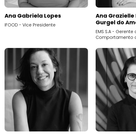
Ana Gabriela Lopes
Ana Grazielle
Gurgel do Am
IFOOD - Vice Presidente
EMS S.A - Gerente 
Comportamento 