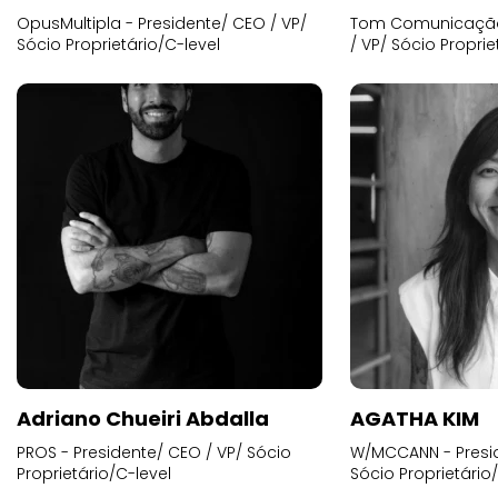
OpusMultipla - Presidente/ CEO / VP/
Tom Comunicação 
Sócio Proprietário/C-level
/ VP/ Sócio Proprie
Adriano Chueiri Abdalla
AGATHA KIM
PROS - Presidente/ CEO / VP/ Sócio
W/MCCANN - Presid
Proprietário/C-level
Sócio Proprietário