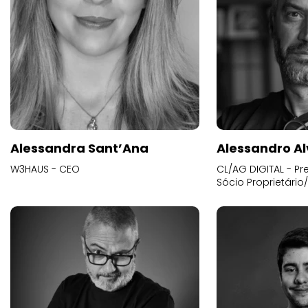
Alessandra Sant’Ana
Alessandro Al
W3HAUS - CEO
CL/AG DIGITAL - Pr
Sócio Proprietário