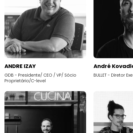
ANDRE IZAY
André Kovadl
GDB - Presidente/ CEO / VP/ Sócio
BULLET - Diretor E
Proprietário/C-level