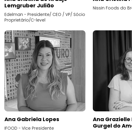
Lemgruber Julião
Nissin Foods do Br
Edelman - Presidente/ CEO / VP/ Sócio
Proprietário/C-level
Ana Gabriela Lopes
Ana Grazielle
Gurgel do Am
IFOOD - Vice Presidente