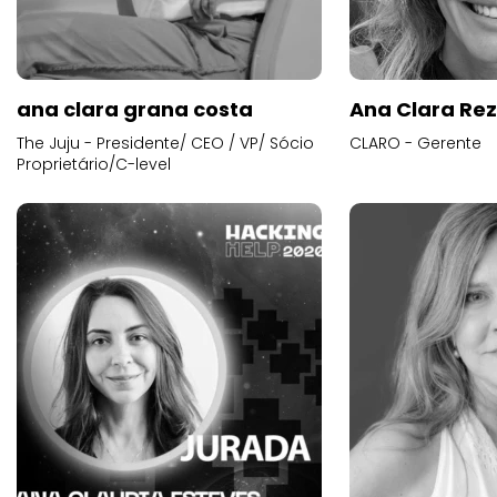
ana clara grana costa
Ana Clara Re
The Juju - Presidente/ CEO / VP/ Sócio
CLARO - Gerente
Proprietário/C-level