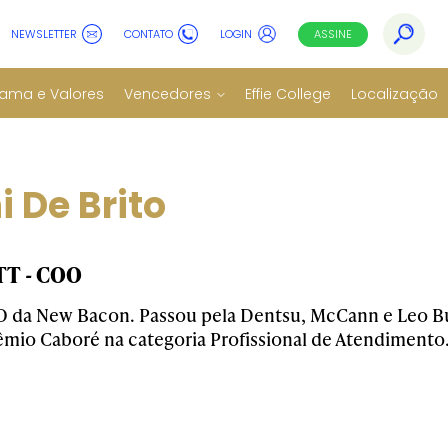
NEWSLETTER
CONTATO
LOGIN
ASSINE
ama e Valores
Vencedores
Effie College
Localização
i De Brito
T - COO
O da New Bacon. Passou pela Dentsu, McCann e Leo Bu
êmio Caboré na categoria Profissional de Atendimento.