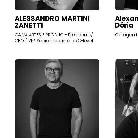
ALESSANDRO MARTINI
Alexan
ZANETTI
Dória
CA VA ARTES E PRODUC - Presidente/
Octagon L
CEO / VP/ Sócio Proprietário/C-level