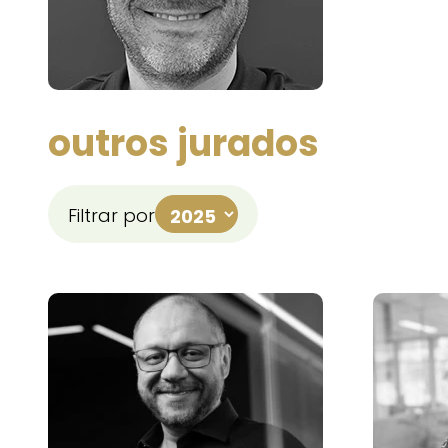
outros jurados
Filtrar por