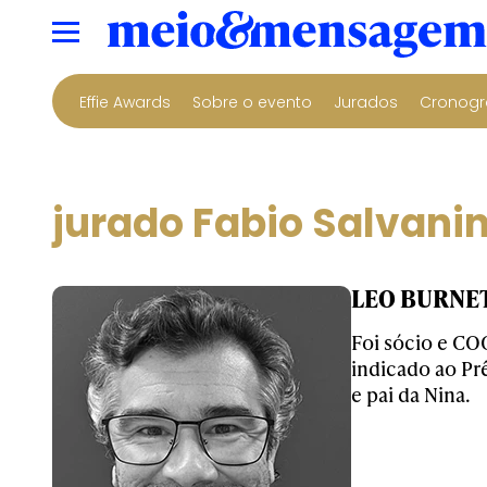
Effie Awards
Sobre o evento
Jurados
Cronogr
jurado Fabio Salvanin
LEO BURNET
Foi sócio e CO
indicado ao Pr
e pai da Nina.