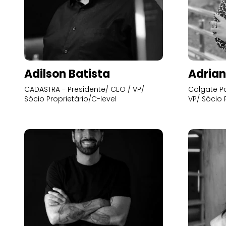
Adilson Batista
Adrian
CADASTRA - Presidente/ CEO / VP/
Colgate Pa
Sócio Proprietário/C-level
VP/ Sócio 