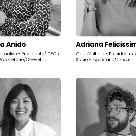
a Anido
Adriana Felicissi
lmolive - Presidente/ CEO /
OpusMultipla - Presidente/ 
Proprietário/C-level
Sócio Proprietário/C-level