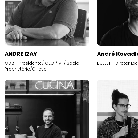
ANDRE IZAY
André Kovadl
GDB - Presidente/ CEO / VP/ Sócio
BULLET - Diretor E
Proprietário/C-level