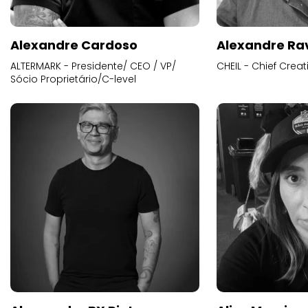
Alexandre Cardoso
Alexandre Ra
ALTERMARK - Presidente/ CEO / VP/
CHEIL - Chief Creat
Sócio Proprietário/C-level