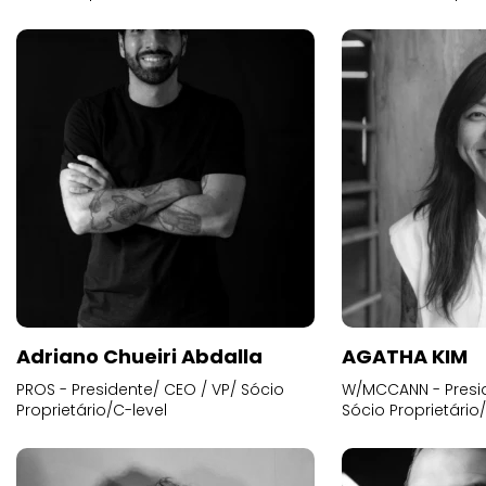
Adriano Chueiri Abdalla
AGATHA KIM
PROS - Presidente/ CEO / VP/ Sócio
W/MCCANN - Presid
Proprietário/C-level
Sócio Proprietário