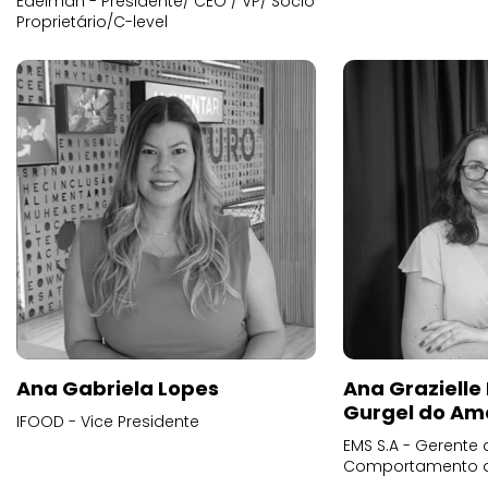
Edelman - Presidente/ CEO / VP/ Sócio
Proprietário/C-level
Ana Gabriela Lopes
Ana Grazielle
Gurgel do Am
IFOOD - Vice Presidente
EMS S.A - Gerente 
Comportamento 