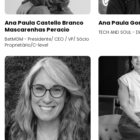
Ana Paula Castello Branco
Ana Paula Go
Mascarenhas Peracio
TECH AND SOUL - D
BetMGM - Presidente/ CEO / VP/ Sócio
Proprietário/C-level