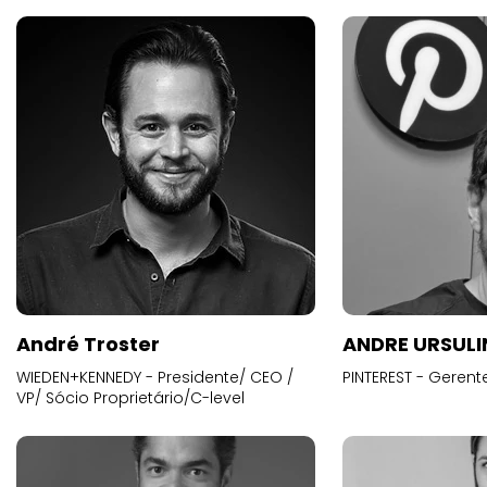
André Troster
ANDRE URSUL
WIEDEN+KENNEDY - Presidente/ CEO /
PINTEREST - Gerent
VP/ Sócio Proprietário/C-level