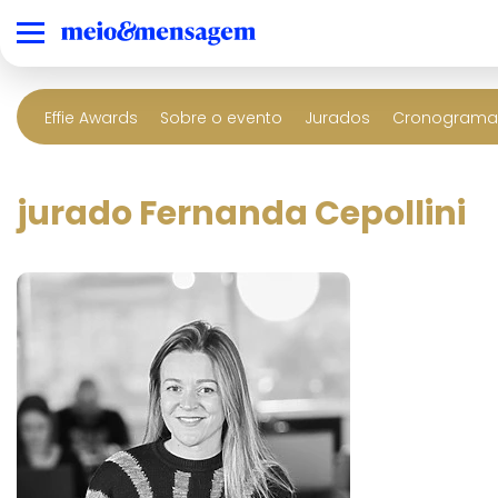
Effie Awards
Sobre o evento
Jurados
Cronograma 
jurado Fernanda Cepollini