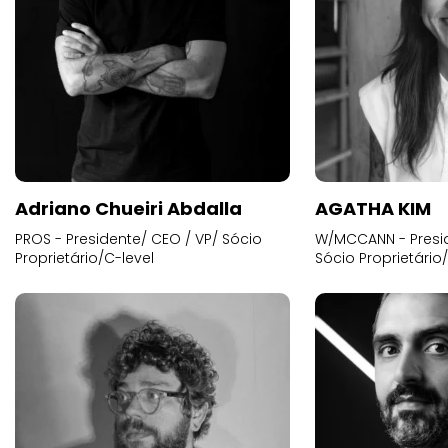
Adriano Chueiri Abdalla
AGATHA KIM
PROS - Presidente/ CEO / VP/ Sócio
W/MCCANN - Presid
Proprietário/C-level
Sócio Proprietário