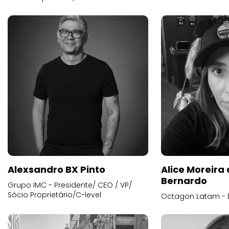
Alexsandro BX Pinto
Alice Moreira
Bernardo
Grupo IMC - Presidente/ CEO / VP/
Sócio Proprietário/C-level
Octagon Latam - D