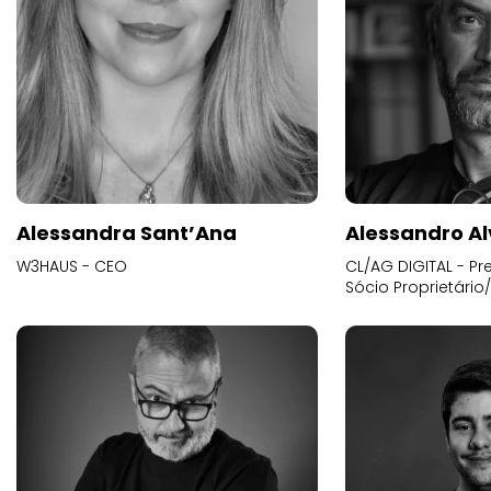
Alessandra Sant’Ana
Alessandro Al
W3HAUS - CEO
CL/AG DIGITAL - Pr
Sócio Proprietário