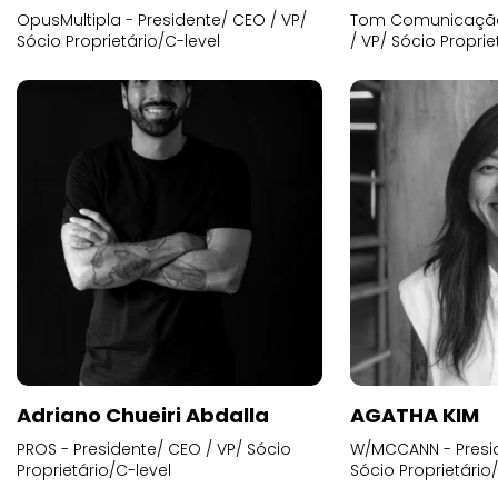
OpusMultipla - Presidente/ CEO / VP/
Tom Comunicação 
Sócio Proprietário/C-level
/ VP/ Sócio Proprie
Adriano Chueiri Abdalla
AGATHA KIM
PROS - Presidente/ CEO / VP/ Sócio
W/MCCANN - Presid
Proprietário/C-level
Sócio Proprietário