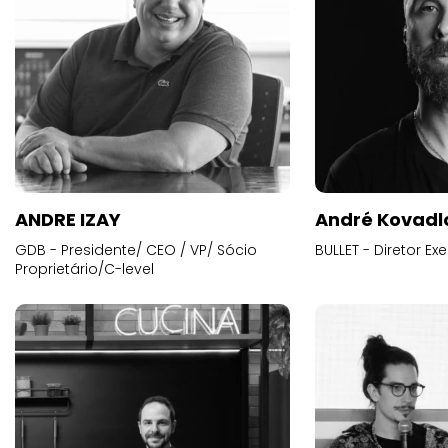
ANDRE IZAY
André Kovadl
GDB - Presidente/ CEO / VP/ Sócio
BULLET - Diretor E
Proprietário/C-level