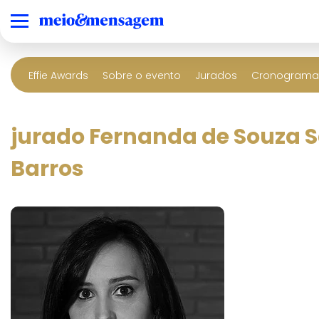
Effie Awards
Sobre o evento
Jurados
Cronograma 
jurado Fernanda de Souza 
Barros