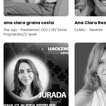
ana clara grana costa
Ana Clara Re
The Juju - Presidente/ CEO / VP/ Sócio
CLARO - Gerente
Proprietário/C-level