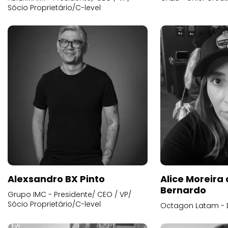
Sócio Proprietário/C-level
Alexsandro BX Pinto
Alice Moreira
Bernardo
Grupo IMC - Presidente/ CEO / VP/
Sócio Proprietário/C-level
Octagon Latam - D