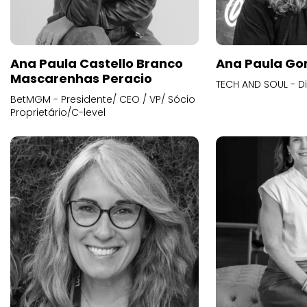
Ana Paula Castello Branco
Ana Paula Go
Mascarenhas Peracio
TECH AND SOUL - D
BetMGM - Presidente/ CEO / VP/ Sócio
Proprietário/C-level