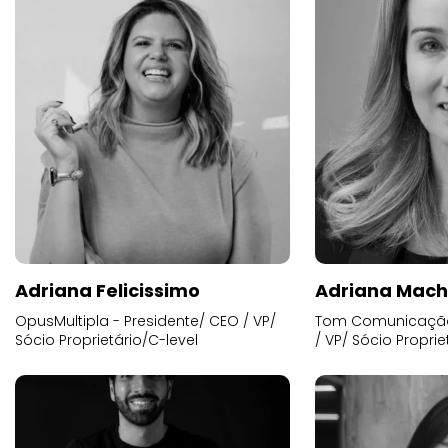
Adriana Felicissimo
Adriana Mac
OpusMultipla - Presidente/ CEO / VP/
Tom Comunicação 
Sócio Proprietário/C-level
/ VP/ Sócio Proprie