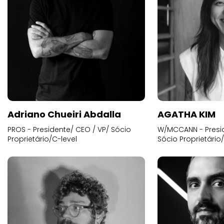
Adriano Chueiri Abdalla
AGATHA KIM
PROS - Presidente/ CEO / VP/ Sócio
W/MCCANN - Presid
Proprietário/C-level
Sócio Proprietário