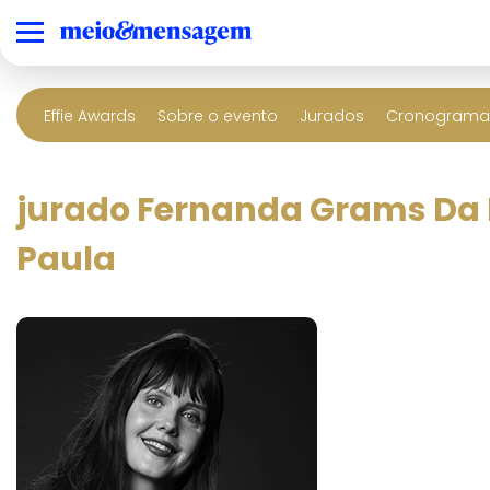
Effie Awards
Sobre o evento
Jurados
Cronograma 
jurado Fernanda Grams Da
Paula