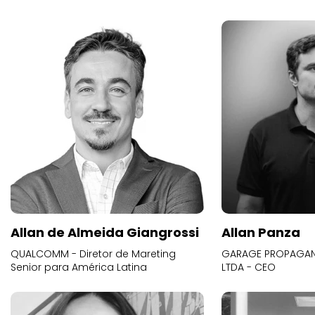
Allan de Almeida Giangrossi
Allan Panza
QUALCOMM - Diretor de Mareting
GARAGE PROPAGAND
Senior para América Latina
LTDA - CEO