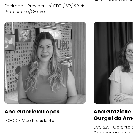
Edelman - Presidente/ CEO / VP/ Sócio
Proprietário/C-level
Ana Gabriela Lopes
Ana Grazielle
Gurgel do Am
IFOOD - Vice Presidente
EMS S.A - Gerente 
Comportamento 