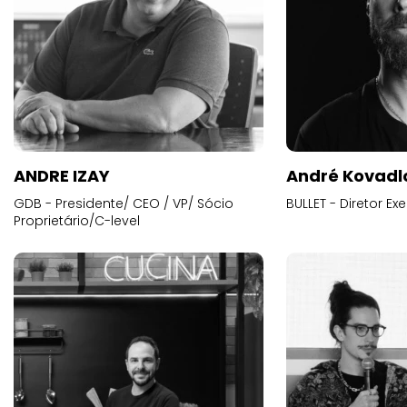
ANDRE IZAY
André Kovadl
GDB - Presidente/ CEO / VP/ Sócio
BULLET - Diretor E
Proprietário/C-level