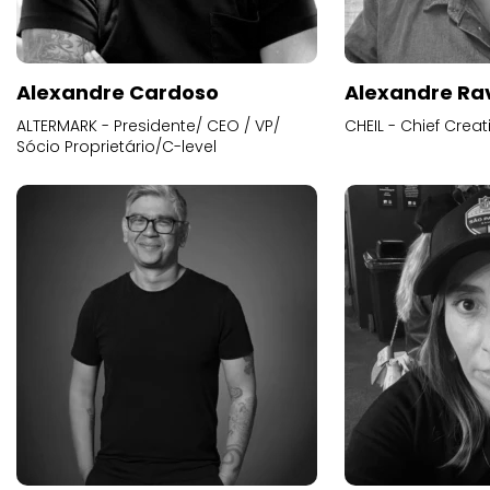
Alexandre Cardoso
Alexandre Ra
ALTERMARK - Presidente/ CEO / VP/
CHEIL - Chief Creat
Sócio Proprietário/C-level