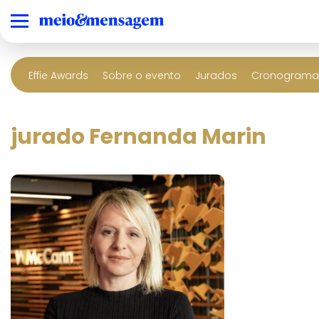
Effie Awards
Sobre o evento
Jurados
Cronograma 
jurado Fernanda Marin