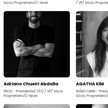
Sócio Proprietário/C-level
/ VP/ Sócio Proprie
Adriano Chueiri Abdalla
AGATHA KIM
PROS - Presidente/ CEO / VP/ Sócio
W/MCCANN - Presid
Proprietário/C-level
Sócio Proprietário