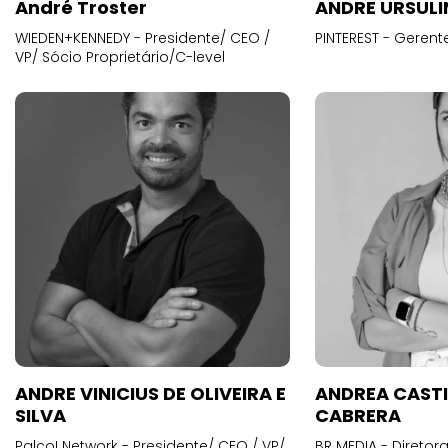
André Troster
ANDRE URSUL
WIEDEN+KENNEDY - Presidente/ CEO /
PINTEREST - Gerent
VP/ Sócio Proprietário/C-level
ANDRE VINICIUS DE OLIVEIRA E
ANDREA CAST
SILVA
CABRERA
Palco! Network - Presidente/ CEO / VP/
BR MEDIA - Diretora