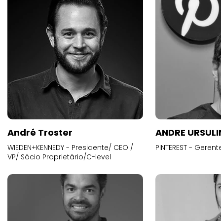
André Troster
ANDRE URSUL
WIEDEN+KENNEDY - Presidente/ CEO /
PINTEREST - Gerent
VP/ Sócio Proprietário/C-level