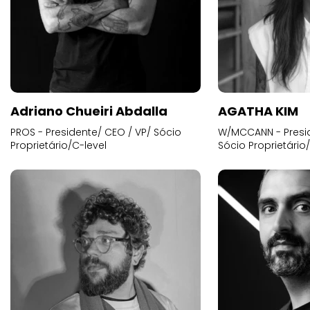
Adriano Chueiri Abdalla
AGATHA KIM
PROS - Presidente/ CEO / VP/ Sócio
W/MCCANN - Presid
Proprietário/C-level
Sócio Proprietário