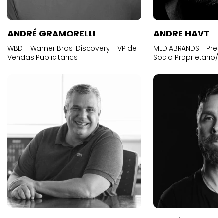
ANDRÉ GRAMORELLI
ANDRE HAVT
WBD - Warner Bros. Discovery - VP de
MEDIABRANDS - Pre
Vendas Publicitárias
Sócio Proprietário