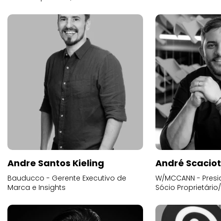
Andre Santos Kieling
André Scacio
Bauducco - Gerente Executivo de
W/MCCANN - Presid
Marca e Insights
Sócio Proprietário