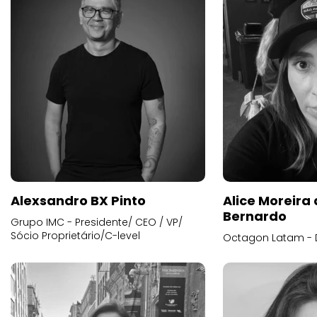
Alexsandro BX Pinto
Alice Moreira
Bernardo
Grupo IMC - Presidente/ CEO / VP/
Sócio Proprietário/C-level
Octagon Latam - D