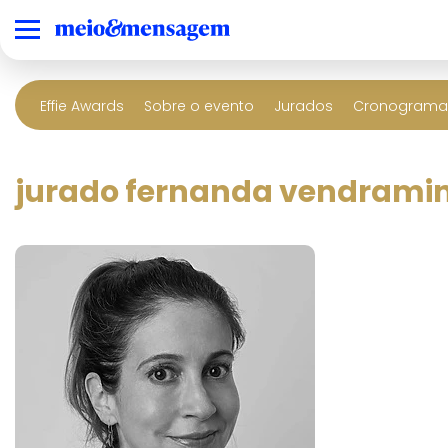
Effie Awards
Sobre o evento
Jurados
Cronograma 
jurado fernanda vendramin