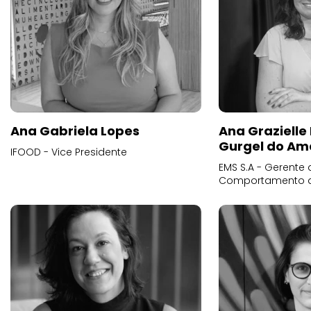
Ana Gabriela Lopes
Ana Grazielle
Gurgel do Am
IFOOD - Vice Presidente
EMS S.A - Gerente 
Comportamento 