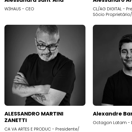
W3HAUS - CEO
CL/AG DIGITAL - Pr
Sócio Proprietário
ALESSANDRO MARTINI
Alexandre Ba
ZANETTI
Octagon Latam - D
CA VA ARTES E PRODUC - Presidente/