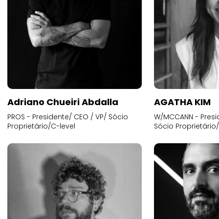
Adriano Chueiri Abdalla
AGATHA KIM
PROS - Presidente/ CEO / VP/ Sócio
W/MCCANN - Presid
Proprietário/C-level
Sócio Proprietário