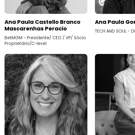
Ana Paula Castello Branco
Ana Paula Go
Mascarenhas Peracio
TECH AND SOUL - D
BetMGM - Presidente/ CEO / VP/ Sócio
Proprietário/C-level