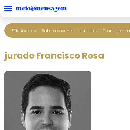
Effie Awards
Sobre o evento
Jurados
Cronograma 
jurado Francisco Rosa