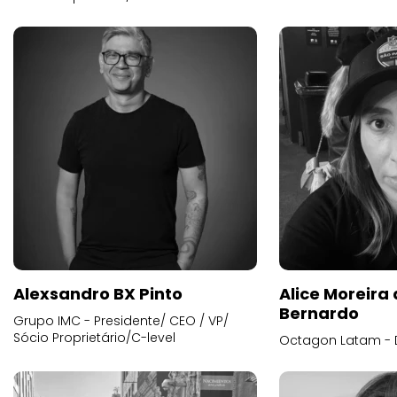
Alexsandro BX Pinto
Alice Moreira
Bernardo
Grupo IMC - Presidente/ CEO / VP/
Sócio Proprietário/C-level
Octagon Latam - D