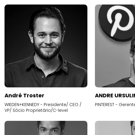
André Troster
ANDRE URSUL
WIEDEN+KENNEDY - Presidente/ CEO /
PINTEREST - Gerent
VP/ Sócio Proprietário/C-level