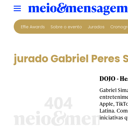
Effie Awards
Sobre o evento
Jurados
Cronogr
jurado Gabriel Peres 
DOJO - Hea
Gabriel Sima
entretenime
Apple, TikT
Latina. Com
iniciativas