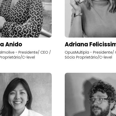
a Anido
Adriana Felicissi
lmolive - Presidente/ CEO /
OpusMultipla - Presidente/ 
Proprietário/C-level
Sócio Proprietário/C-level