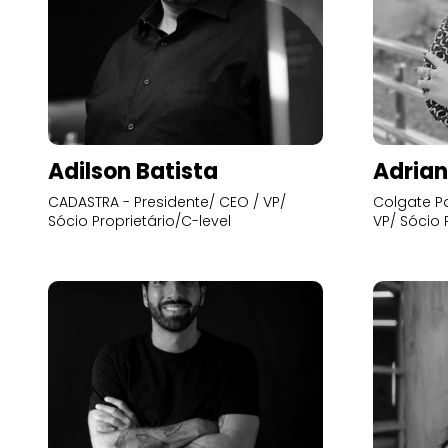
Adilson Batista
Adrian
CADASTRA - Presidente/ CEO / VP/
Colgate Pa
Sócio Proprietário/C-level
VP/ Sócio 