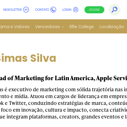
NEWSLETTER
CONTATO
LOGIN
ASSINE
ama e Valores
Vencedores
Effie College
Localização
Simas Silva
d of Marketing for Latin America, Apple Serv
s é executivo de marketing com sólida trajetória nas i
nto e mídia. Atuou em cargos de liderança em empres
ok e Twitter, conduzindo estratégias de marca, conteú
 foco em inovação, cultura e impacto, conecta criativ
 que integram plataformas, creators, grandes eventos 