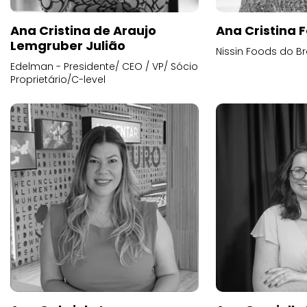
Ana Cristina de Araujo
Ana Cristina F
Lemgruber Julião
Nissin Foods do Br
Edelman - Presidente/ CEO / VP/ Sócio
Proprietário/C-level