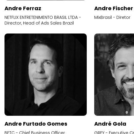
Andre Ferraz
Andre Fischer
NETFLIX ENTRETENIMENTO BRASIL LTDA -
MixBrasil - Diretor
Director, Head of Ads Sales Brazil
Andre Furtado Gomes
André Gola
BETC - Chief Business Officer
GREY - Executive Cr