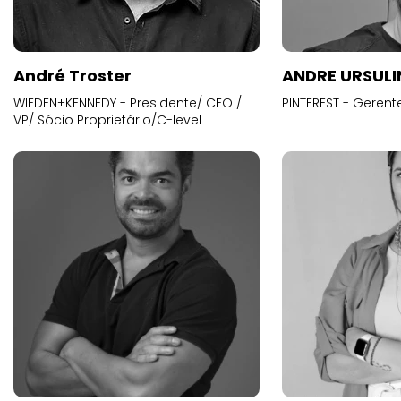
André Troster
ANDRE URSUL
WIEDEN+KENNEDY - Presidente/ CEO /
PINTEREST - Gerent
VP/ Sócio Proprietário/C-level