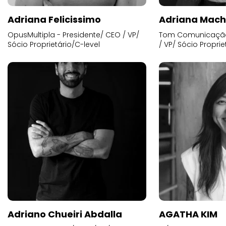
Adriana Felicissimo
Adriana Mac
OpusMultipla - Presidente/ CEO / VP/
Tom Comunicação 
Sócio Proprietário/C-level
/ VP/ Sócio Proprie
Adriano Chueiri Abdalla
AGATHA KIM