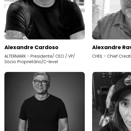
Alexandre Cardoso
Alexandre Ra
ALTERMARK - Presidente/ CEO / VP/
CHEIL - Chief Creat
Sócio Proprietário/C-level