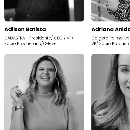
Adilson Batista
Adriana Anid
CADASTRA - Presidente/ CEO / VP/
Colgate Palmolive 
Sócio Proprietário/C-level
VP/ Sócio Proprietá