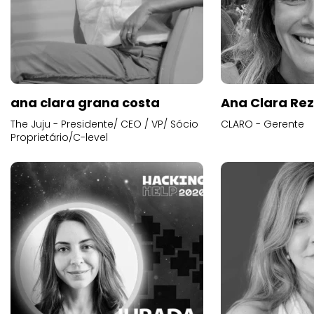
ana clara grana costa
Ana Clara Re
The Juju - Presidente/ CEO / VP/ Sócio
CLARO - Gerente
Proprietário/C-level