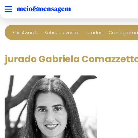
Effie Awards
Sobre o evento
Jurados
Cronograma 
jurado Gabriela Comazzett