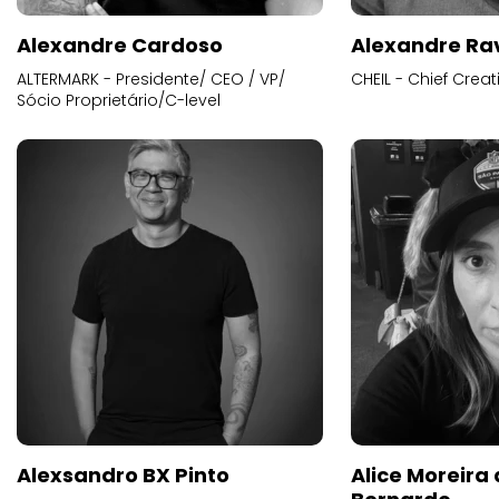
Alexandre Cardoso
Alexandre Ra
ALTERMARK - Presidente/ CEO / VP/
CHEIL - Chief Creat
Sócio Proprietário/C-level
Alexsandro BX Pinto
Alice Moreira