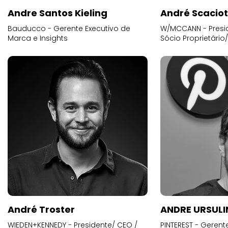
Andre Santos Kieling
André Scacio
Bauducco - Gerente Executivo de
W/MCCANN - Presid
Marca e Insights
Sócio Proprietário
André Troster
ANDRE URSUL
WIEDEN+KENNEDY - Presidente/ CEO /
PINTEREST - Gerent