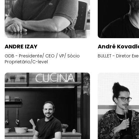
ANDRE IZAY
André Kovadl
GDB - Presidente/ CEO / VP/ Sócio
BULLET - Diretor E
Proprietário/C-level