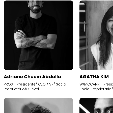
Adriano Chueiri Abdalla
AGATHA KIM
PROS - Presidente/ CEO / VP/ Sócio
W/MCCANN - Presid
Proprietário/C-level
Sócio Proprietário