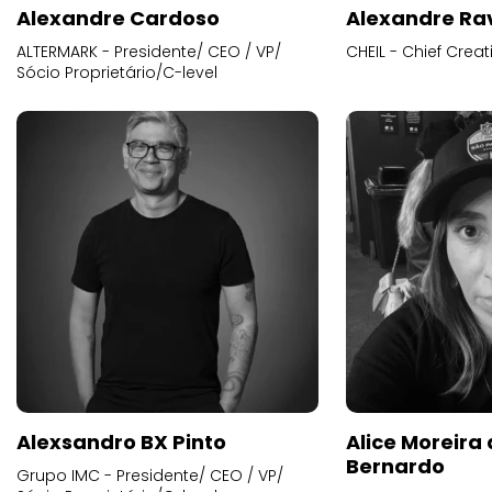
Alexandre Cardoso
Alexandre Ra
ALTERMARK - Presidente/ CEO / VP/
CHEIL - Chief Creat
Sócio Proprietário/C-level
Alexsandro BX Pinto
Alice Moreira
Bernardo
Grupo IMC - Presidente/ CEO / VP/