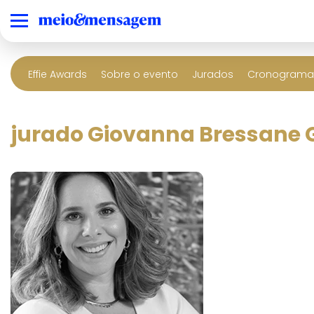
Effie Awards
Sobre o evento
Jurados
Cronograma 
jurado Giovanna Bressane