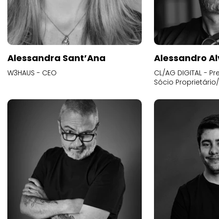
Alessandra Sant’Ana
Alessandro Al
W3HAUS - CEO
CL/AG DIGITAL - Pr
Sócio Proprietário