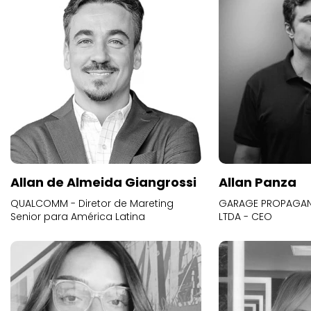
Allan de Almeida Giangrossi
Allan Panza
QUALCOMM - Diretor de Mareting
GARAGE PROPAGAND
Senior para América Latina
LTDA - CEO