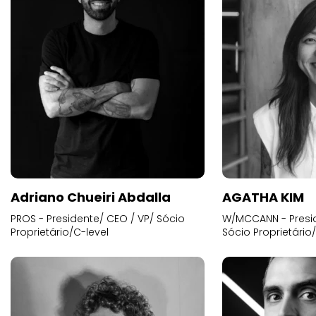
Adriano Chueiri Abdalla
AGATHA KIM
PROS - Presidente/ CEO / VP/ Sócio
W/MCCANN - Presid
Proprietário/C-level
Sócio Proprietário