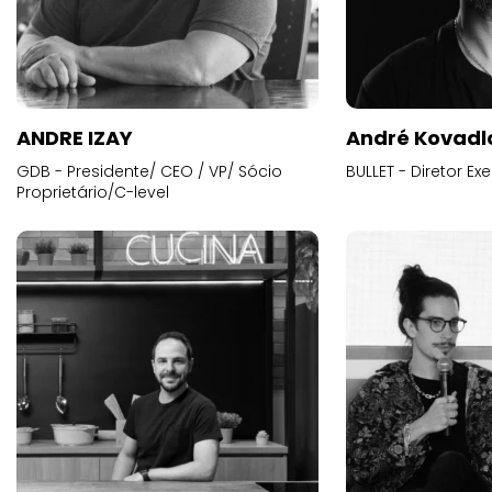
ANDRE IZAY
André Kovadl
GDB - Presidente/ CEO / VP/ Sócio
BULLET - Diretor E
Proprietário/C-level