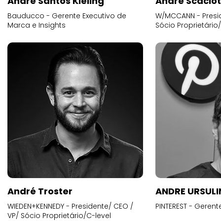
Andre Santos Kieling
André Scacio
Bauducco - Gerente Executivo de
W/MCCANN - Presid
Marca e Insights
Sócio Proprietário
André Troster
ANDRE URSUL
WIEDEN+KENNEDY - Presidente/ CEO /
PINTEREST - Gerent
VP/ Sócio Proprietário/C-level