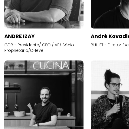
ANDRE IZAY
André Kovadl
GDB - Presidente/ CEO / VP/ Sócio
BULLET - Diretor E
Proprietário/C-level