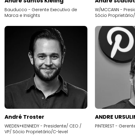
Andre Santos Kieling
André Scacio
Bauducco - Gerente Executivo de
W/MCCANN - Presid
Marca e Insights
Sócio Proprietário
André Troster
ANDRE URSUL
WIEDEN+KENNEDY - Presidente/ CEO /
PINTEREST - Gerent
VP/ Sócio Proprietário/C-level