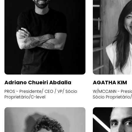
Adriano Chueiri Abdalla
AGATHA KIM
PROS - Presidente/ CEO / VP/ Sócio
W/MCCANN - Presid
Proprietário/C-level
Sócio Proprietário