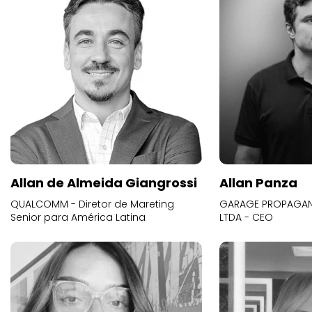
Allan de Almeida Giangrossi
Allan Panza
QUALCOMM - Diretor de Mareting
GARAGE PROPAGAND
Senior para América Latina
LTDA - CEO