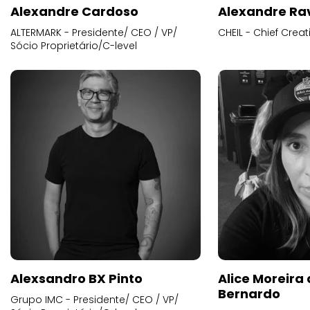
Alexandre Cardoso
Alexandre Ra
ALTERMARK - Presidente/ CEO / VP/
CHEIL - Chief Creat
Sócio Proprietário/C-level
Alexsandro BX Pinto
Alice Moreira
Bernardo
Grupo IMC - Presidente/ CEO / VP/