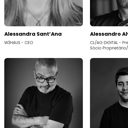
Alessandra Sant’Ana
Alessandro Al
W3HAUS - CEO
CL/AG DIGITAL - Pr
Sócio Proprietário