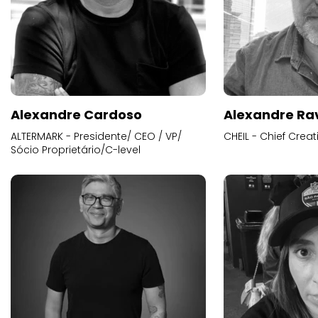
Alexandre Cardoso
Alexandre Ra
ALTERMARK - Presidente/ CEO / VP/
CHEIL - Chief Creat
Sócio Proprietário/C-level