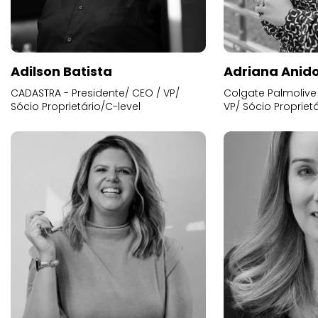
Adilson Batista
Adriana Anid
CADASTRA - Presidente/ CEO / VP/
Colgate Palmolive 
Sócio Proprietário/C-level
VP/ Sócio Proprietá