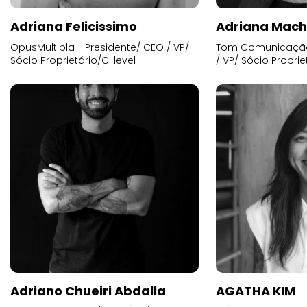
Adriana Felicissimo
Adriana Mac
OpusMultipla - Presidente/ CEO / VP/
Tom Comunicação 
Sócio Proprietário/C-level
/ VP/ Sócio Proprie
Adriano Chueiri Abdalla
AGATHA KIM