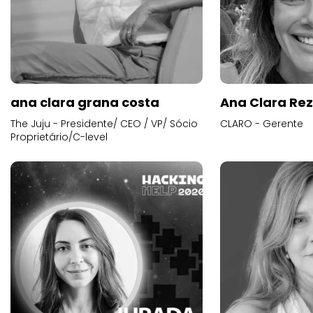
ana clara grana costa
Ana Clara Re
The Juju - Presidente/ CEO / VP/ Sócio
CLARO - Gerente
Proprietário/C-level