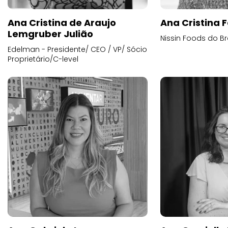
Ana Cristina de Araujo
Ana Cristina F
Lemgruber Julião
Nissin Foods do Br
Edelman - Presidente/ CEO / VP/ Sócio
Proprietário/C-level