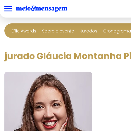
Effie Awards
Sobre o evento
Jurados
Cronograma 
jurado Gláucia Montanha P