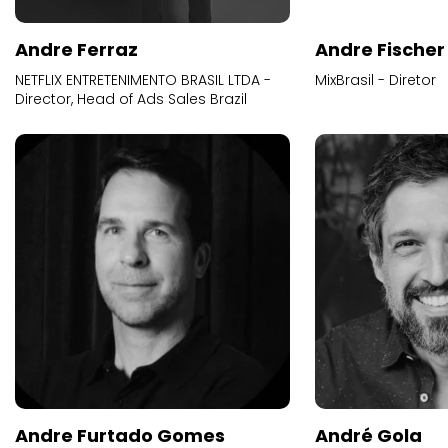
Andre Ferraz
Andre Fischer
NETFLIX ENTRETENIMENTO BRASIL LTDA -
MixBrasil - Diretor
Director, Head of Ads Sales Brazil
Andre Furtado Gomes
André Gola
BETC - Chief Business Officer
GREY - Executive Cr