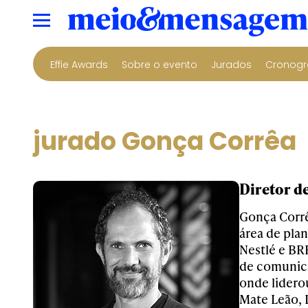
Effie Awards
Sobre o evento
Jurados
Cronogr
jurado Gonça Corrêa
Diretor d
Gonça Corrê
área de pla
Nestlé e BRF
de comunica
onde lidero
Mate Leão, 