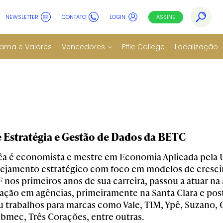
NEWSLETTER
CONTATO
LOGIN
ASSINE
ama e Valores
Vencedores
Effie College
Localização
e Estratégia e Gestão de Dados da BETC
a é economista e mestre em Economia Aplicada pela U
nejamento estratégico com foco em modelos de cres
 nos primeiros anos de sua carreira, passou a atuar na 
ção em agências, primeiramente na Santa Clara e p
u trabalhos para marcas como Vale, TIM, Ypê, Suzano, 
Ibmec, Três Corações, entre outras.