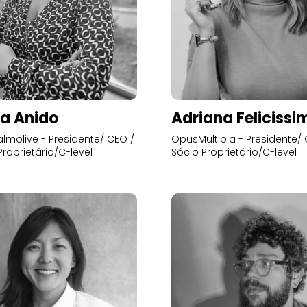
a Anido
Adriana Felicissi
lmolive - Presidente/ CEO /
OpusMultipla - Presidente/ 
Proprietário/C-level
Sócio Proprietário/C-level