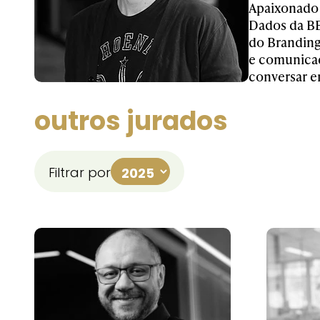
Apaixonado p
Dados da BE
do Branding
e comunicaç
conversar e
outros jurados
Filtrar por