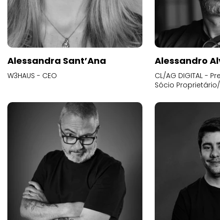
Alessandra Sant’Ana
Alessandro Al
W3HAUS - CEO
CL/AG DIGITAL - Pr
Sócio Proprietário