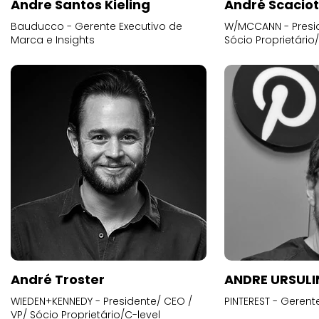
Andre Santos Kieling
André Scacio
Bauducco - Gerente Executivo de
W/MCCANN - Presid
Marca e Insights
Sócio Proprietário
André Troster
ANDRE URSUL
WIEDEN+KENNEDY - Presidente/ CEO /
PINTEREST - Gerent
VP/ Sócio Proprietário/C-level