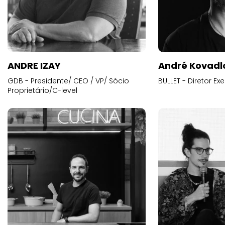
ANDRE IZAY
André Kovadl
GDB - Presidente/ CEO / VP/ Sócio
BULLET - Diretor E
Proprietário/C-level