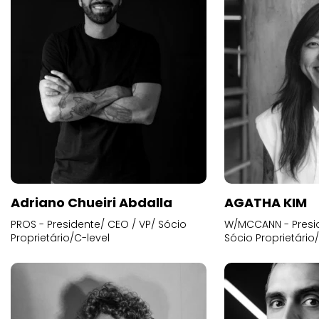
Adriano Chueiri Abdalla
AGATHA KIM
PROS - Presidente/ CEO / VP/ Sócio
W/MCCANN - Presid
Proprietário/C-level
Sócio Proprietário