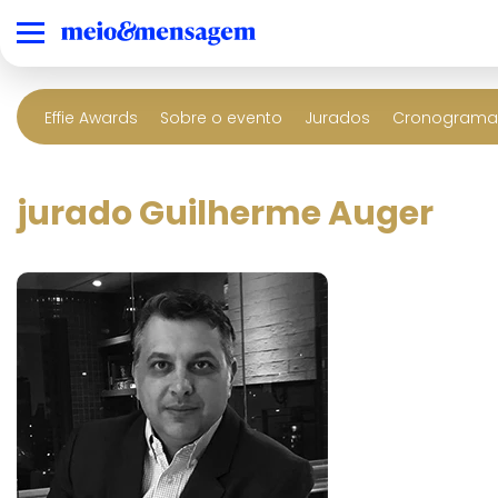
Effie Awards
Sobre o evento
Jurados
Cronograma 
jurado Guilherme Auger