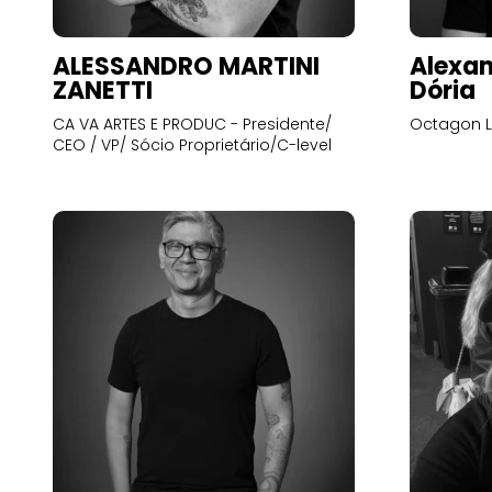
ALESSANDRO MARTINI
Alexan
ZANETTI
Dória
CA VA ARTES E PRODUC - Presidente/
Octagon L
CEO / VP/ Sócio Proprietário/C-level