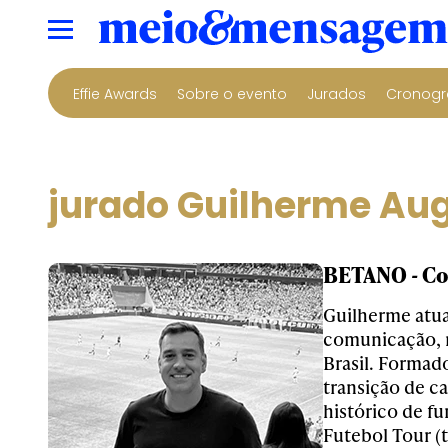
Effie Awards
Sobre o evento
Jurados
Cronogr
jurado Guilherme Aug
BETANO - Co
Guilherme atua
comunicação, m
Brasil. Formad
transição de c
histórico de f
Futebol Tour (