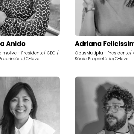
a Anido
Adriana Felicissi
lmolive - Presidente/ CEO /
OpusMultipla - Presidente/ 
Proprietário/C-level
Sócio Proprietário/C-level