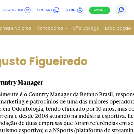
NEWSLETTER
CONTATO
LOGIN
ASSINE
ama e Valores
Vencedores
Effie College
Localização
usto Figueiredo
untry Manager
lmente é o Country Manager da Betano Brasil, respons
arketing e patrocínios de uma das maiores operadora
o em Odontologia, tendo clinicado por 10 anos, mas c
arreira e desde 2008 atuando na indústria esportiva. 
undação de duas empresas que foram referências em seu
turismo esportivo) e a NSports (plataforma de stream