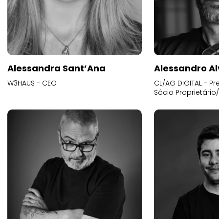
Alessandra Sant’Ana
Alessandro Al
W3HAUS - CEO
CL/AG DIGITAL - Pr
Sócio Proprietário