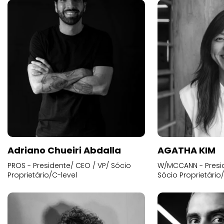
Adriano Chueiri Abdalla
AGATHA KIM
PROS - Presidente/ CEO / VP/ Sócio
W/MCCANN - Presid
Proprietário/C-level
Sócio Proprietário