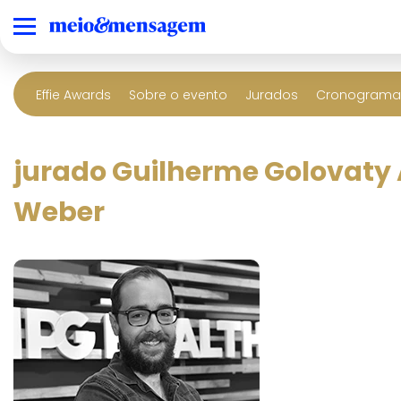
Effie Awards
Sobre o evento
Jurados
Cronograma 
jurado Guilherme Golovaty 
Weber