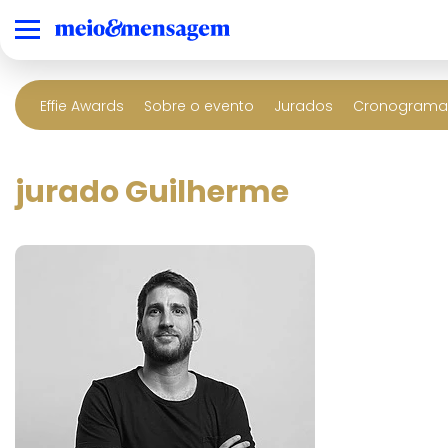
Effie Awards
Sobre o evento
Jurados
Cronograma 
jurado Guilherme