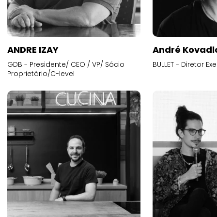
ANDRE IZAY
André Kovadl
GDB - Presidente/ CEO / VP/ Sócio
BULLET - Diretor E
Proprietário/C-level