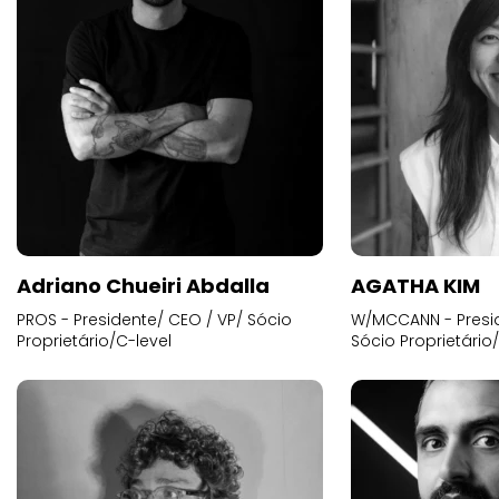
Adriano Chueiri Abdalla
AGATHA KIM
PROS - Presidente/ CEO / VP/ Sócio
W/MCCANN - Presid
Proprietário/C-level
Sócio Proprietário