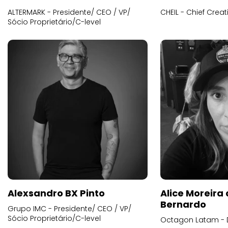
ALTERMARK - Presidente/ CEO / VP/
CHEIL - Chief Creat
Sócio Proprietário/C-level
Alexsandro BX Pinto
Alice Moreira
Bernardo
Grupo IMC - Presidente/ CEO / VP/
Sócio Proprietário/C-level
Octagon Latam - D