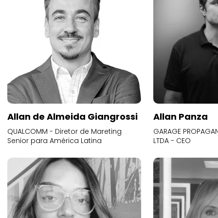
Allan de Almeida Giangrossi
Allan Panza
QUALCOMM - Diretor de Mareting
GARAGE PROPAGAND
Senior para América Latina
LTDA - CEO