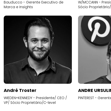
Bauducco - Gerente Executivo de
W/MCCANN - Presid
Marca e Insights
Sócio Proprietário
André Troster
ANDRE URSUL
WIEDEN+KENNEDY - Presidente/ CEO /
PINTEREST - Gerent
VP/ Sócio Proprietário/C-level