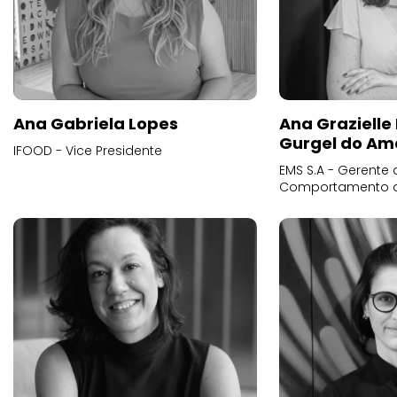
Ana Gabriela Lopes
Ana Grazielle
Gurgel do Am
IFOOD - Vice Presidente
EMS S.A - Gerente 
Comportamento 