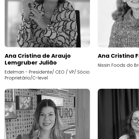
Ana Cristina de Araujo
Ana Cristina F
Lemgruber Julião
Nissin Foods do Br
Edelman - Presidente/ CEO / VP/ Sócio
Proprietário/C-level