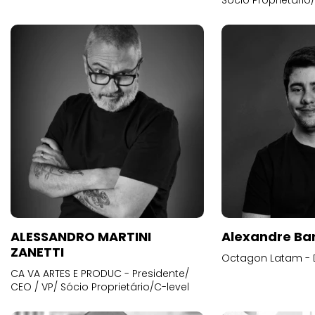
Sócio Proprietário
ALESSANDRO MARTINI
Alexandre Ba
ZANETTI
Octagon Latam - D
CA VA ARTES E PRODUC - Presidente/
CEO / VP/ Sócio Proprietário/C-level