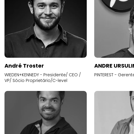
André Troster
ANDRE URSUL
WIEDEN+KENNEDY - Presidente/ CEO /
PINTEREST - Gerent
VP/ Sócio Proprietário/C-level