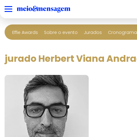
Effie Awards
Sobre o evento
Jurados
Cronograma 
jurado Herbert Viana Andr