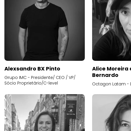
Alexsandro BX Pinto
Alice Moreira
Bernardo
Grupo IMC - Presidente/ CEO / VP/
Sócio Proprietário/C-level
Octagon Latam - D