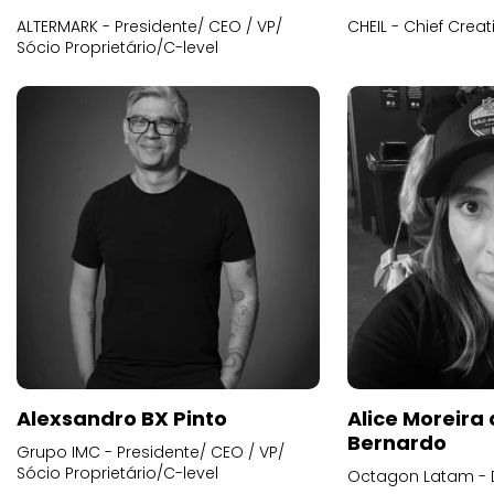
ALTERMARK - Presidente/ CEO / VP/
CHEIL - Chief Creat
Sócio Proprietário/C-level
Alexsandro BX Pinto
Alice Moreira
Bernardo
Grupo IMC - Presidente/ CEO / VP/
Sócio Proprietário/C-level
Octagon Latam - D