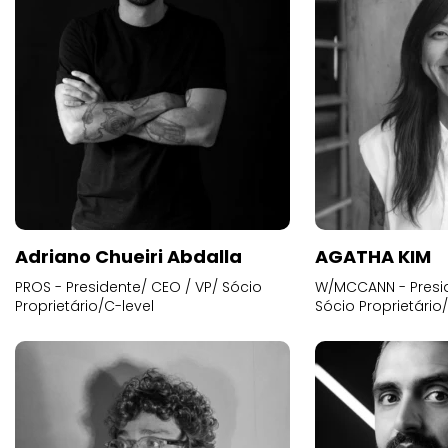
Adriano Chueiri Abdalla
AGATHA KIM
PROS - Presidente/ CEO / VP/ Sócio
W/MCCANN - Presid
Proprietário/C-level
Sócio Proprietário