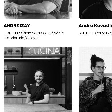
ANDRE IZAY
André Kovadl
GDB - Presidente/ CEO / VP/ Sócio
BULLET - Diretor E
Proprietário/C-level