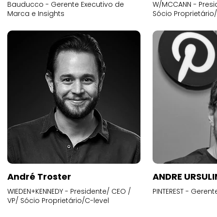
Bauducco - Gerente Executivo de
W/MCCANN - Presid
Marca e Insights
Sócio Proprietário
André Troster
ANDRE URSUL
WIEDEN+KENNEDY - Presidente/ CEO /
PINTEREST - Gerent
VP/ Sócio Proprietário/C-level