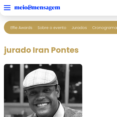
Effie Awards
Sobre o evento
Jurados
Cronograma 
jurado Iran Pontes