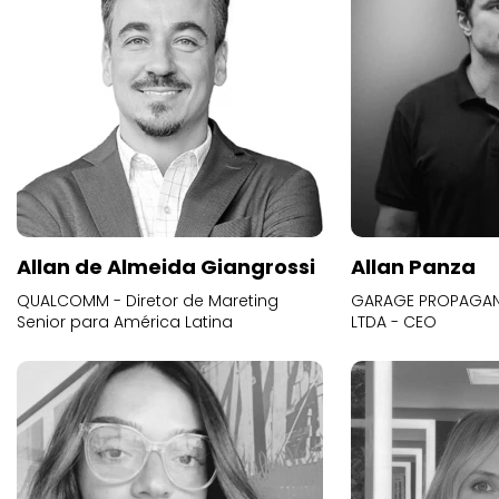
Allan de Almeida Giangrossi
Allan Panza
QUALCOMM - Diretor de Mareting
GARAGE PROPAGAND
Senior para América Latina
LTDA - CEO