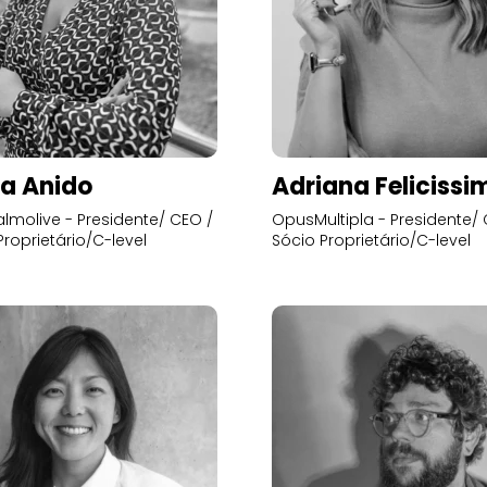
a Anido
Adriana Felicissi
lmolive - Presidente/ CEO /
OpusMultipla - Presidente/ 
Proprietário/C-level
Sócio Proprietário/C-level