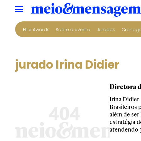
Effie Awards
Sobre o evento
Jurados
Cronogr
jurado Irina Didier
Diretora d
Irina Didie
Brasileiros
além de ser 
estratégia 
atendendo g