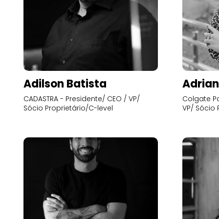
Adilson Batista
Adrian
CADASTRA - Presidente/ CEO / VP/
Colgate Pa
Sócio Proprietário/C-level
VP/ Sócio 