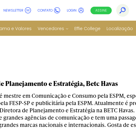
NEWSLETTER
CONTATO
LOGIN
ASSINE
ama e Valores
Vencedores
Effie College
Localização
e Planejamento e Estratégia, Betc Havas
r é mestre em Comunicação e Consumo pela ESPM, espe
 pela FESP-SP e publicitária pela ESPM. Atualmente é 
Diretora de Planejamento e Estratégia na BETC Havas. 
de grandes agências de comunicação e tem uma passag
randes marcas nacionais e internacionais. Gosta de es