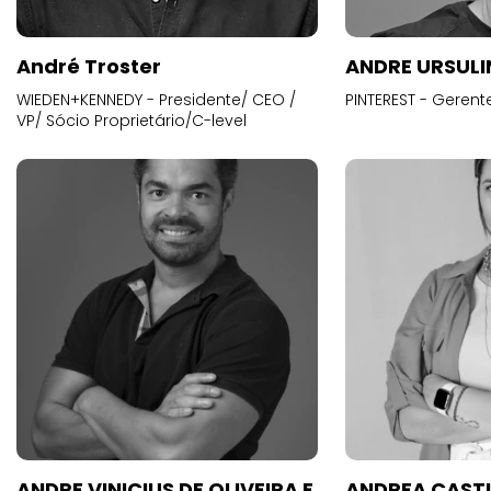
André Troster
ANDRE URSUL
WIEDEN+KENNEDY - Presidente/ CEO /
PINTEREST - Gerent
VP/ Sócio Proprietário/C-level
ANDRE VINICIUS DE OLIVEIRA E
ANDREA CAST