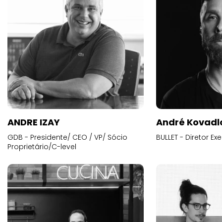
ANDRE IZAY
André Kovadl
GDB - Presidente/ CEO / VP/ Sócio
BULLET - Diretor E
Proprietário/C-level