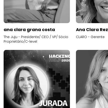
ana clara grana costa
Ana Clara Re
The Juju - Presidente/ CEO / VP/ Sócio
CLARO - Gerente
Proprietário/C-level