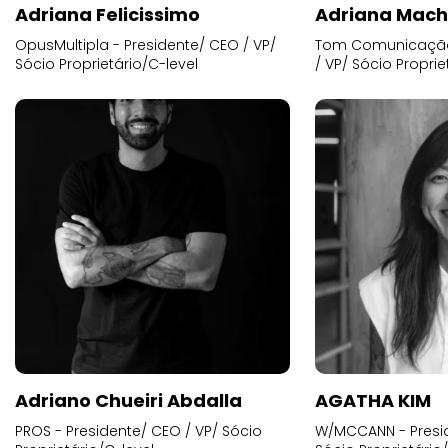
Adriana Felicissimo
Adriana Mac
OpusMultipla - Presidente/ CEO / VP/
Tom Comunicação 
Sócio Proprietário/C-level
/ VP/ Sócio Proprie
Adriano Chueiri Abdalla
AGATHA KIM
PROS - Presidente/ CEO / VP/ Sócio
W/MCCANN - Presid