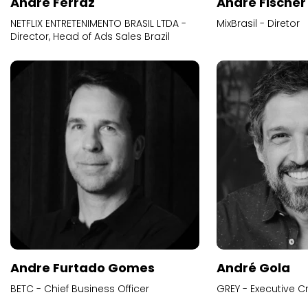
Andre Ferraz
Andre Fischer
NETFLIX ENTRETENIMENTO BRASIL LTDA -
MixBrasil - Diretor
Director, Head of Ads Sales Brazil
Andre Furtado Gomes
André Gola
BETC - Chief Business Officer
GREY - Executive Cr