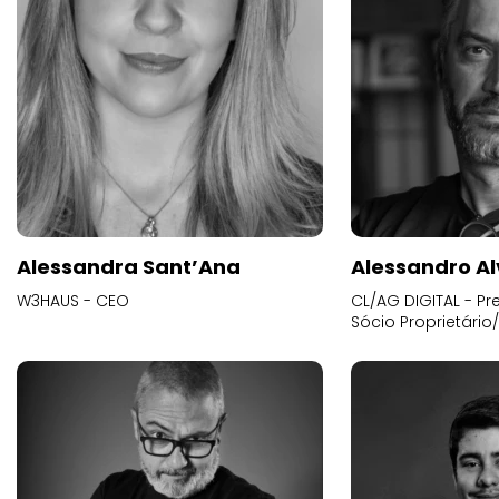
Alessandra Sant’Ana
Alessandro Al
W3HAUS - CEO
CL/AG DIGITAL - Pr
Sócio Proprietário