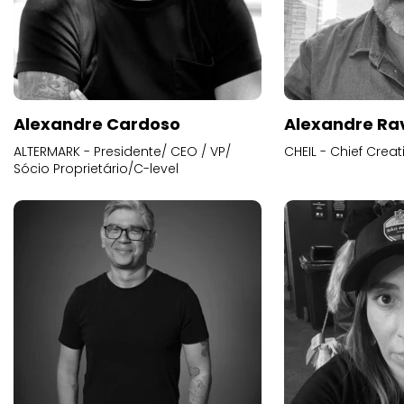
Alexandre Cardoso
Alexandre Ra
ALTERMARK - Presidente/ CEO / VP/
CHEIL - Chief Creat
Sócio Proprietário/C-level