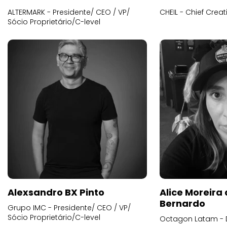
ALTERMARK - Presidente/ CEO / VP/
CHEIL - Chief Creat
Sócio Proprietário/C-level
Alexsandro BX Pinto
Alice Moreira
Bernardo
Grupo IMC - Presidente/ CEO / VP/
Sócio Proprietário/C-level
Octagon Latam - D