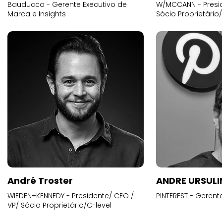
Bauducco - Gerente Executivo de
W/MCCANN - Presid
Marca e Insights
Sócio Proprietário
André Troster
ANDRE URSUL
WIEDEN+KENNEDY - Presidente/ CEO /
PINTEREST - Gerent
VP/ Sócio Proprietário/C-level