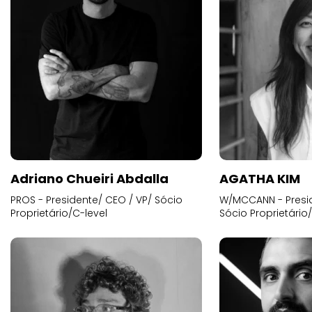
Adriano Chueiri Abdalla
AGATHA KIM
PROS - Presidente/ CEO / VP/ Sócio
W/MCCANN - Presid
Proprietário/C-level
Sócio Proprietário