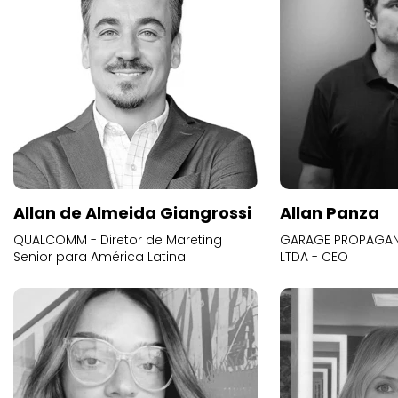
Allan de Almeida Giangrossi
Allan Panza
QUALCOMM - Diretor de Mareting
GARAGE PROPAGAND
Senior para América Latina
LTDA - CEO