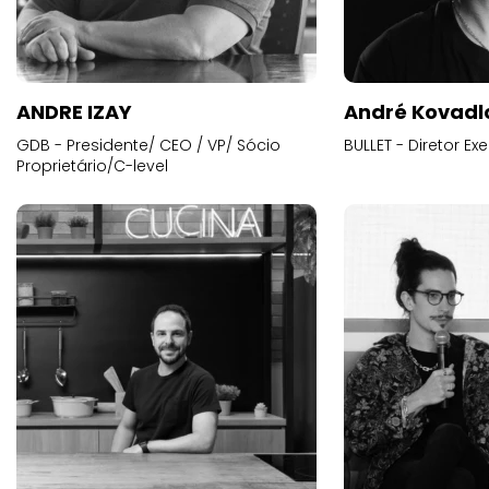
ANDRE IZAY
André Kovadl
GDB - Presidente/ CEO / VP/ Sócio
BULLET - Diretor E
Proprietário/C-level