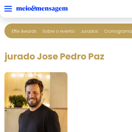
Effie Awards
Sobre o evento
Jurados
Cronograma 
jurado Jose Pedro Paz