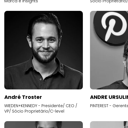
Marca e Insights
Sócio Proprietário
André Troster
ANDRE URSUL
WIEDEN+KENNEDY - Presidente/ CEO /
PINTEREST - Gerent
VP/ Sócio Proprietário/C-level