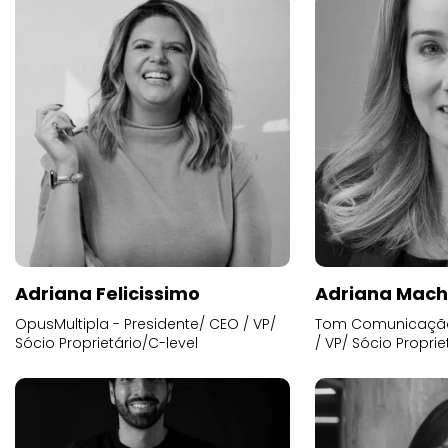
Adriana Felicissimo
Adriana Mac
OpusMultipla - Presidente/ CEO / VP/
Tom Comunicação 
Sócio Proprietário/C-level
/ VP/ Sócio Proprie