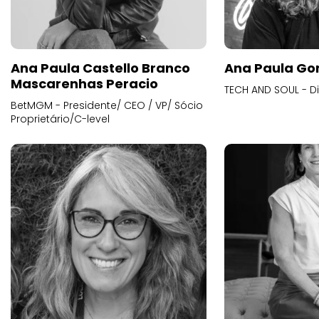
Ana Paula Castello Branco
Ana Paula Go
Mascarenhas Peracio
TECH AND SOUL - D
BetMGM - Presidente/ CEO / VP/ Sócio
Proprietário/C-level