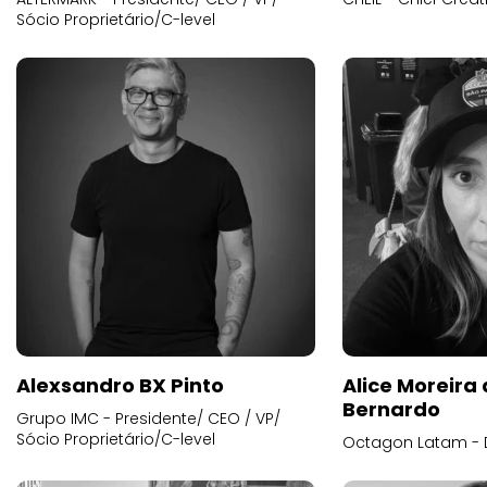
Sócio Proprietário/C-level
Alexsandro BX Pinto
Alice Moreira
Bernardo
Grupo IMC - Presidente/ CEO / VP/
Sócio Proprietário/C-level
Octagon Latam - D