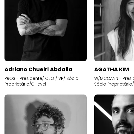
Adriano Chueiri Abdalla
AGATHA KIM
PROS - Presidente/ CEO / VP/ Sócio
W/MCCANN - Presid
Proprietário/C-level
Sócio Proprietário