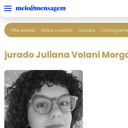
Effie Awards
Sobre o evento
Jurados
Cronograma 
jurado Juliana Volani Morg