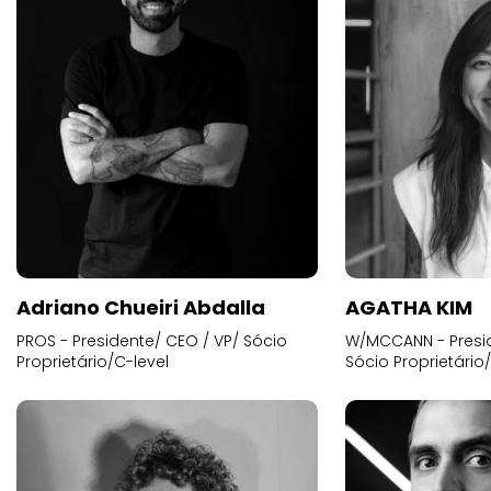
Adriano Chueiri Abdalla
AGATHA KIM
PROS - Presidente/ CEO / VP/ Sócio
W/MCCANN - Presid
Proprietário/C-level
Sócio Proprietário