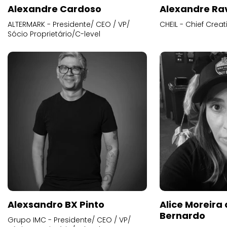
Alexandre Cardoso
Alexandre Ra
ALTERMARK - Presidente/ CEO / VP/
CHEIL - Chief Creat
Sócio Proprietário/C-level
Alexsandro BX Pinto
Alice Moreira
Bernardo
Grupo IMC - Presidente/ CEO / VP/