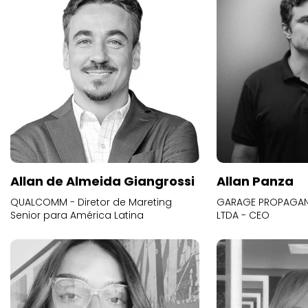
Allan de Almeida Giangrossi
Allan Panza
QUALCOMM - Diretor de Mareting
GARAGE PROPAGAND
Senior para América Latina
LTDA - CEO