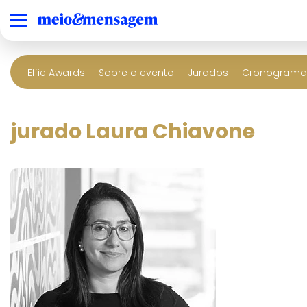
Effie Awards
Sobre o evento
Jurados
Cronograma 
jurado Laura Chiavone