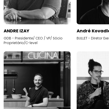
ANDRE IZAY
André Kovadl
GDB - Presidente/ CEO / VP/ Sócio
BULLET - Diretor E
Proprietário/C-level