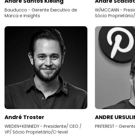
Andre Santos Kieling
André Scacio
Bauducco - Gerente Executivo de
W/MCCANN - Presid
Marca e Insights
Sócio Proprietário
André Troster
ANDRE URSUL
WIEDEN+KENNEDY - Presidente/ CEO /
PINTEREST - Gerent
VP/ Sócio Proprietário/C-level