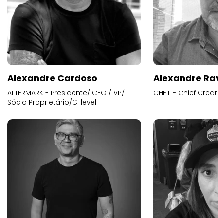
Alexandre Cardoso
Alexandre Ra
ALTERMARK - Presidente/ CEO / VP/
CHEIL - Chief Creat
Sócio Proprietário/C-level