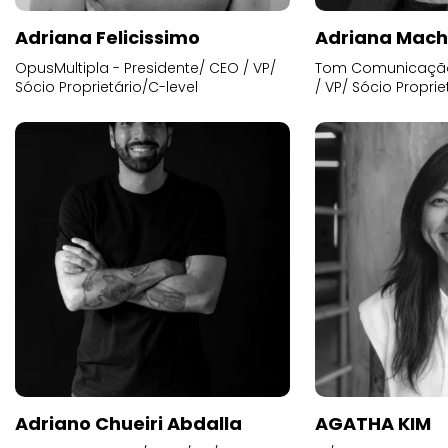
Adriana Felicissimo
Adriana Mac
OpusMultipla - Presidente/ CEO / VP/
Tom Comunicação 
Sócio Proprietário/C-level
/ VP/ Sócio Proprie
Adriano Chueiri Abdalla
AGATHA KIM