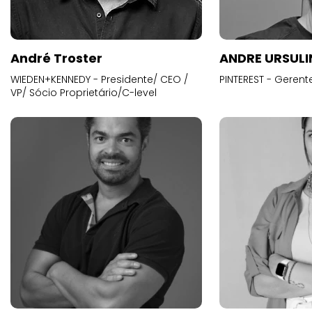
André Troster
ANDRE URSUL
WIEDEN+KENNEDY - Presidente/ CEO /
PINTEREST - Gerent
VP/ Sócio Proprietário/C-level