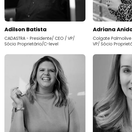
Adilson Batista
Adriana Anid
CADASTRA - Presidente/ CEO / VP/
Colgate Palmolive 
Sócio Proprietário/C-level
VP/ Sócio Proprietá