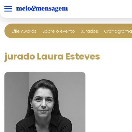
Effie Awards
Sobre o evento
Jurados
Cronograma 
jurado Laura Esteves