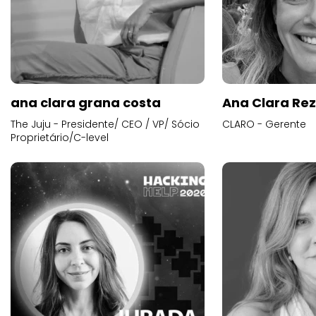
ana clara grana costa
Ana Clara Re
The Juju - Presidente/ CEO / VP/ Sócio
CLARO - Gerente
Proprietário/C-level