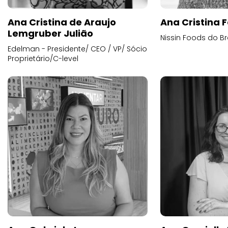
Ana Cristina de Araujo
Ana Cristina F
Lemgruber Julião
Nissin Foods do Br
Edelman - Presidente/ CEO / VP/ Sócio
Proprietário/C-level