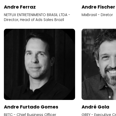
Andre Ferraz
Andre Fischer
NETFLIX ENTRETENIMENTO BRASIL LTDA -
MixBrasil - Diretor
Director, Head of Ads Sales Brazil
Andre Furtado Gomes
André Gola
BETC - Chief Business Officer
GREY - Executive Cr