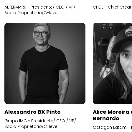
ALTERMARK - Presidente/ CEO / VP/
CHEIL - Chief Creat
Sócio Proprietário/C-level
Alexsandro BX Pinto
Alice Moreira
Bernardo
Grupo IMC - Presidente/ CEO / VP/
Sócio Proprietário/C-level
Octagon Latam - D