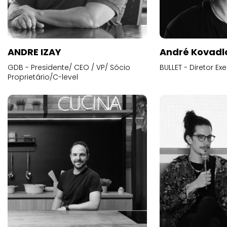
ANDRE IZAY
André Kovadl
GDB - Presidente/ CEO / VP/ Sócio
BULLET - Diretor E
Proprietário/C-level