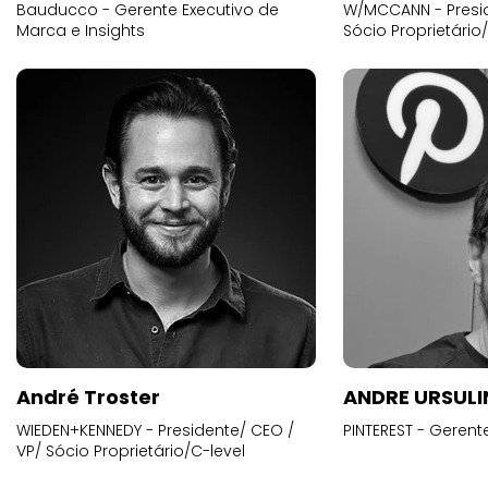
Bauducco - Gerente Executivo de
W/MCCANN - Presid
Marca e Insights
Sócio Proprietário
André Troster
ANDRE URSUL
WIEDEN+KENNEDY - Presidente/ CEO /
PINTEREST - Gerent
VP/ Sócio Proprietário/C-level