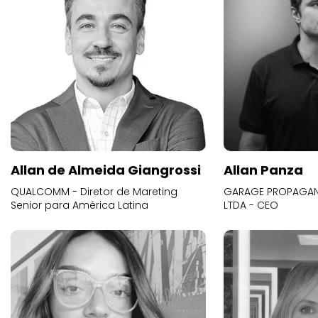
Allan de Almeida Giangrossi
Allan Panza
QUALCOMM - Diretor de Mareting
GARAGE PROPAGAND
Senior para América Latina
LTDA - CEO