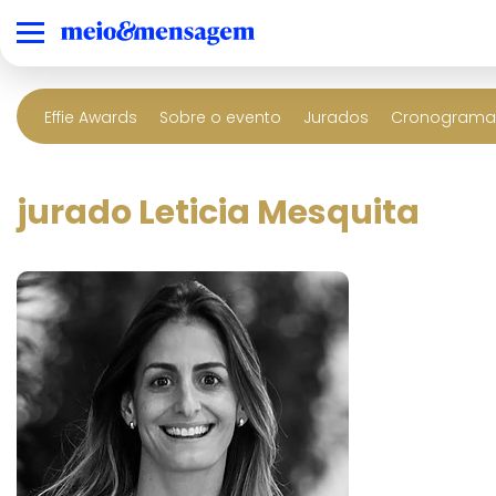
Effie Awards
Sobre o evento
Jurados
Cronograma 
jurado Leticia Mesquita