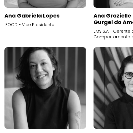
Ana Gabriela Lopes
Ana Grazielle
Gurgel do Am
IFOOD - Vice Presidente
EMS S.A - Gerente 
Comportamento 