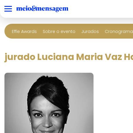
Effie Awards
Sobre o evento
Jurados
Cronograma 
jurado Luciana Maria Vaz 