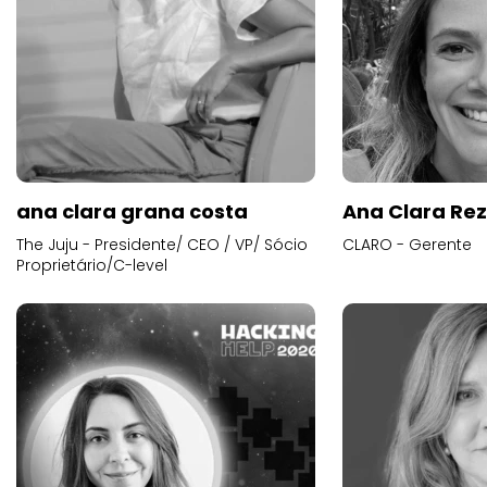
ana clara grana costa
Ana Clara Re
The Juju - Presidente/ CEO / VP/ Sócio
CLARO - Gerente
Proprietário/C-level