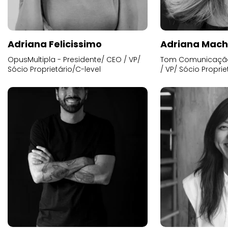
Adriana Felicissimo
Adriana Mac
OpusMultipla - Presidente/ CEO / VP/
Tom Comunicação 
Sócio Proprietário/C-level
/ VP/ Sócio Proprie