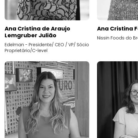
Ana Cristina de Araujo
Ana Cristina F
Lemgruber Julião
Nissin Foods do Br
Edelman - Presidente/ CEO / VP/ Sócio
Proprietário/C-level