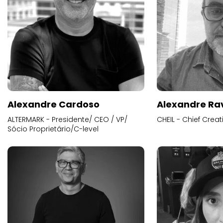
Alexandre Cardoso
Alexandre Ra
ALTERMARK - Presidente/ CEO / VP/
CHEIL - Chief Creat
Sócio Proprietário/C-level