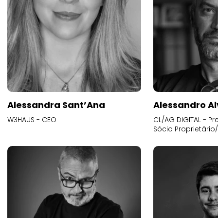
Alessandra Sant’Ana
Alessandro Al
W3HAUS - CEO
CL/AG DIGITAL - Pr
Sócio Proprietário