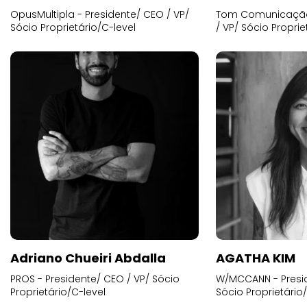
OpusMultipla - Presidente/ CEO / VP/
Tom Comunicação 
Sócio Proprietário/C-level
/ VP/ Sócio Proprie
Adriano Chueiri Abdalla
AGATHA KIM
PROS - Presidente/ CEO / VP/ Sócio
W/MCCANN - Presid
Proprietário/C-level
Sócio Proprietário