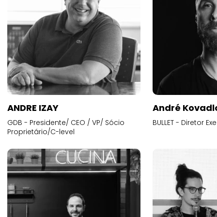
ANDRE IZAY
André Kovadl
GDB - Presidente/ CEO / VP/ Sócio
BULLET - Diretor E
Proprietário/C-level