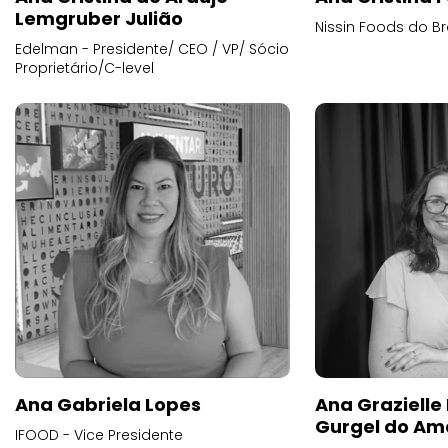
Lemgruber Julião
Nissin Foods do Br
Edelman - Presidente/ CEO / VP/ Sócio
Proprietário/C-level
Ana Gabriela Lopes
Ana Grazielle
Gurgel do Am
IFOOD - Vice Presidente