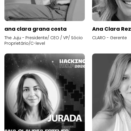
ana clara grana costa
Ana Clara Re
The Juju - Presidente/ CEO / VP/ Sócio
CLARO - Gerente
Proprietário/C-level