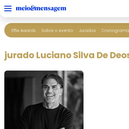
Effie Awards
Sobre o evento
Jurados
Cronograma 
jurado Luciano Silva De Deo