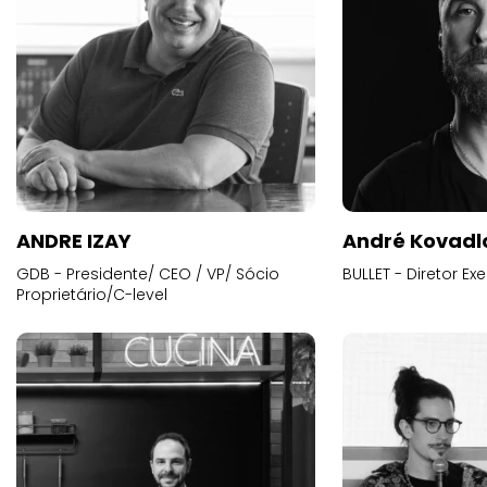
ANDRE IZAY
André Kovadl
GDB - Presidente/ CEO / VP/ Sócio
BULLET - Diretor E
Proprietário/C-level