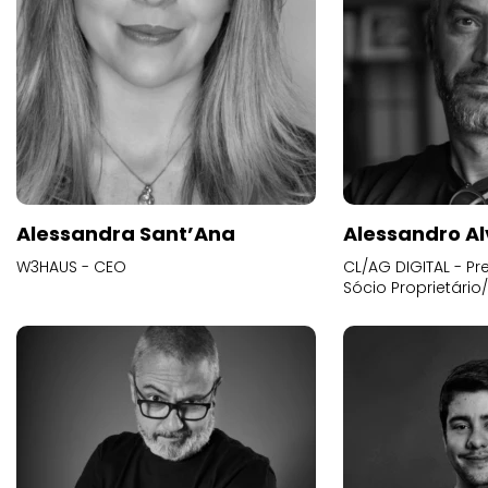
Alessandra Sant’Ana
Alessandro Al
W3HAUS - CEO
CL/AG DIGITAL - Pr
Sócio Proprietário