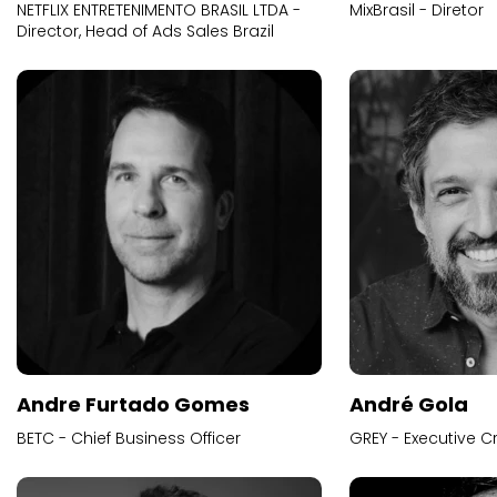
NETFLIX ENTRETENIMENTO BRASIL LTDA -
MixBrasil - Diretor
Director, Head of Ads Sales Brazil
Andre Furtado Gomes
André Gola
BETC - Chief Business Officer
GREY - Executive Cr