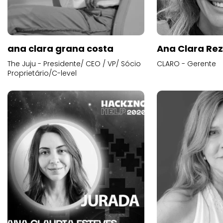
ana clara grana costa
Ana Clara Re
The Juju - Presidente/ CEO / VP/ Sócio
CLARO - Gerente
Proprietário/C-level