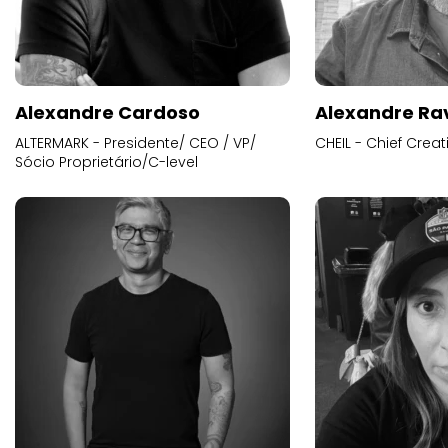
Alexandre Cardoso
Alexandre Ra
ALTERMARK - Presidente/ CEO / VP/
CHEIL - Chief Creat
Sócio Proprietário/C-level