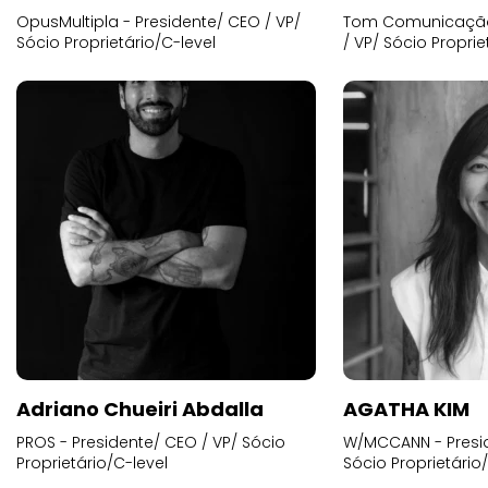
OpusMultipla - Presidente/ CEO / VP/
Tom Comunicação 
Sócio Proprietário/C-level
/ VP/ Sócio Proprie
Adriano Chueiri Abdalla
AGATHA KIM
PROS - Presidente/ CEO / VP/ Sócio
W/MCCANN - Presid
Proprietário/C-level
Sócio Proprietário