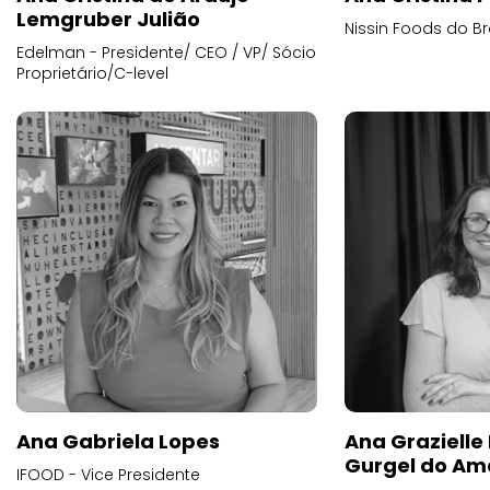
Lemgruber Julião
Nissin Foods do Br
Edelman - Presidente/ CEO / VP/ Sócio
Proprietário/C-level
Ana Gabriela Lopes
Ana Grazielle
Gurgel do Am
IFOOD - Vice Presidente