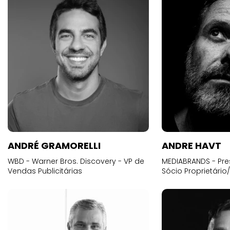
ANDRÉ GRAMORELLI
ANDRE HAVT
WBD - Warner Bros. Discovery - VP de
MEDIABRANDS - Pre
Vendas Publicitárias
Sócio Proprietário