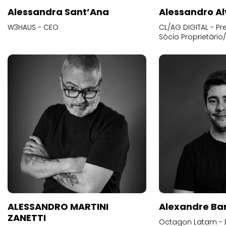
Alessandra Sant’Ana
Alessandro Al
W3HAUS - CEO
CL/AG DIGITAL - Pr
Sócio Proprietário
ALESSANDRO MARTINI
Alexandre Ba
ZANETTI
Octagon Latam - D