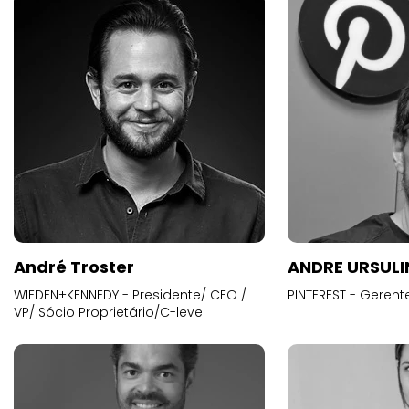
André Troster
ANDRE URSUL
WIEDEN+KENNEDY - Presidente/ CEO /
PINTEREST - Gerent
VP/ Sócio Proprietário/C-level