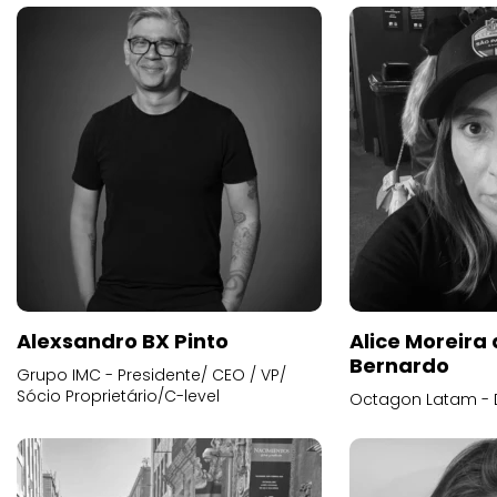
Alexsandro BX Pinto
Alice Moreira
Bernardo
Grupo IMC - Presidente/ CEO / VP/
Sócio Proprietário/C-level
Octagon Latam - D