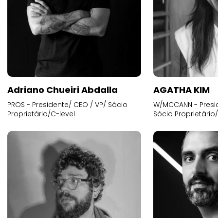
Adriano Chueiri Abdalla
AGATHA KIM
PROS - Presidente/ CEO / VP/ Sócio
W/MCCANN - Presid
Proprietário/C-level
Sócio Proprietário