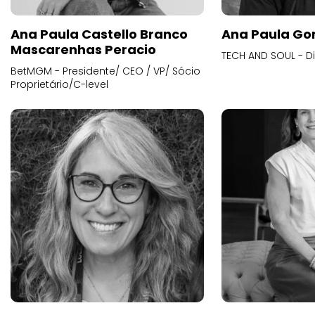
Ana Paula Castello Branco
Ana Paula Go
Mascarenhas Peracio
TECH AND SOUL - D
BetMGM - Presidente/ CEO / VP/ Sócio
Proprietário/C-level