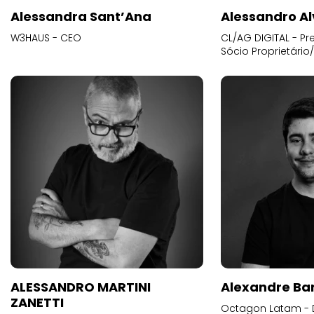
Alessandra Sant’Ana
Alessandro Al
W3HAUS - CEO
CL/AG DIGITAL - Pr
Sócio Proprietário
ALESSANDRO MARTINI
Alexandre Ba
ZANETTI
Octagon Latam - D