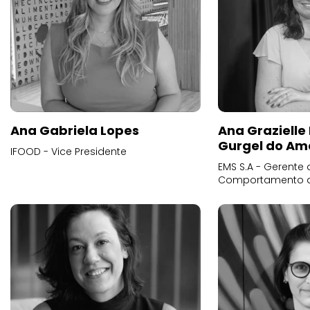
Ana Gabriela Lopes
Ana Grazielle
Gurgel do Am
IFOOD - Vice Presidente
EMS S.A - Gerente 
Comportamento 