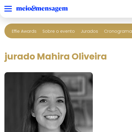
Effie Awards
Sobre o evento
Jurados
Cronograma 
jurado Mahira Oliveira