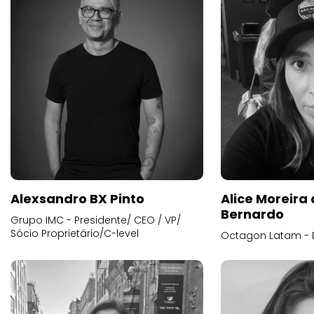
Alexsandro BX Pinto
Alice Moreira
Bernardo
Grupo IMC - Presidente/ CEO / VP/
Sócio Proprietário/C-level
Octagon Latam - D