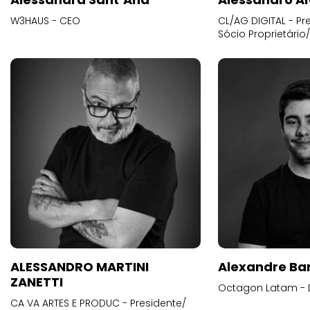
W3HAUS - CEO
CL/AG DIGITAL - Pr
Sócio Proprietário
ALESSANDRO MARTINI
Alexandre Ba
ZANETTI
Octagon Latam - D
CA VA ARTES E PRODUC - Presidente/