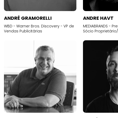
ANDRÉ GRAMORELLI
ANDRE HAVT
WBD - Warner Bros. Discovery - VP de
MEDIABRANDS - Pre
Vendas Publicitárias
Sócio Proprietário