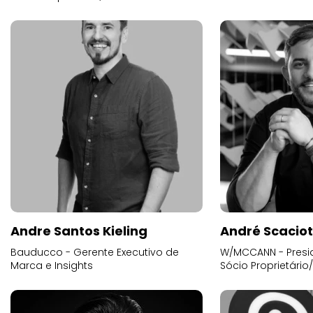
Andre Santos Kieling
André Scacio
Bauducco - Gerente Executivo de
W/MCCANN - Presid
Marca e Insights
Sócio Proprietário