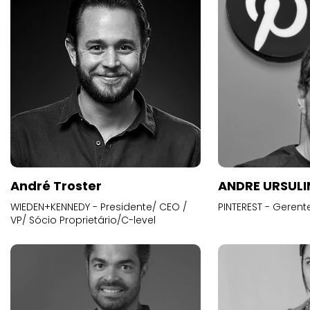
André Troster
ANDRE URSUL
WIEDEN+KENNEDY - Presidente/ CEO /
PINTEREST - Gerent
VP/ Sócio Proprietário/C-level