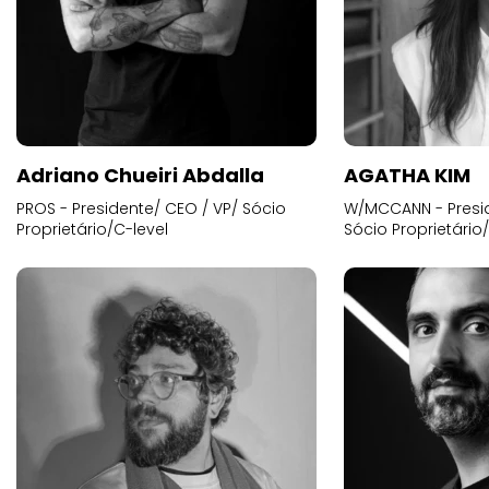
Adriano Chueiri Abdalla
AGATHA KIM
PROS - Presidente/ CEO / VP/ Sócio
W/MCCANN - Presid
Proprietário/C-level
Sócio Proprietário