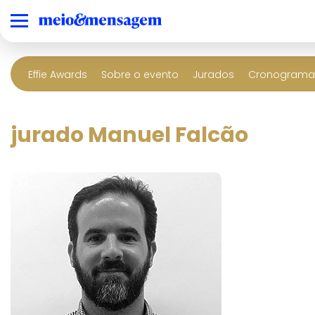
Effie Awards
Sobre o evento
Jurados
Cronograma 
jurado Manuel Falcão