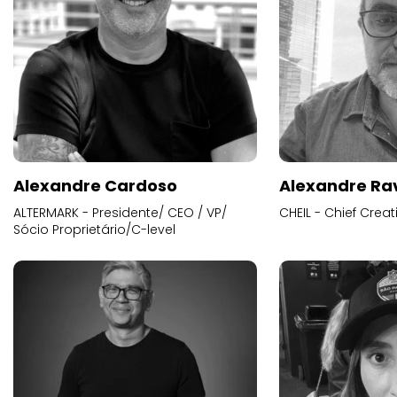
Alexandre Cardoso
Alexandre Ra
ALTERMARK - Presidente/ CEO / VP/
CHEIL - Chief Creat
Sócio Proprietário/C-level