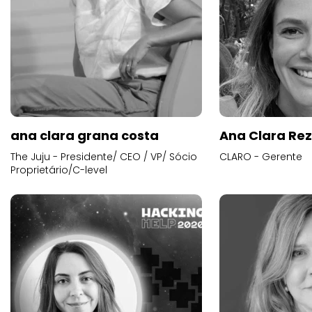
ana clara grana costa
Ana Clara Re
The Juju - Presidente/ CEO / VP/ Sócio
CLARO - Gerente
Proprietário/C-level