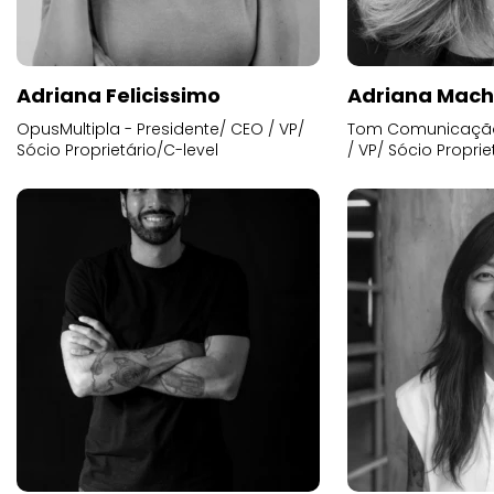
Adriana Felicissimo
Adriana Mac
OpusMultipla - Presidente/ CEO / VP/
Tom Comunicação 
Sócio Proprietário/C-level
/ VP/ Sócio Proprie