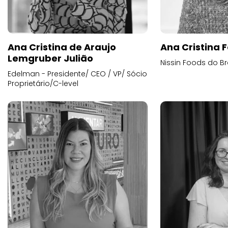
Ana Cristina de Araujo
Ana Cristina F
Lemgruber Julião
Nissin Foods do Br
Edelman - Presidente/ CEO / VP/ Sócio
Proprietário/C-level