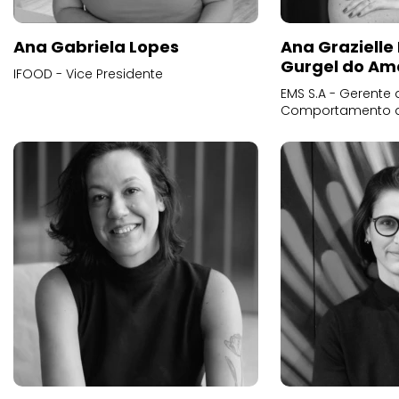
Ana Gabriela Lopes
Ana Grazielle
Gurgel do Am
IFOOD - Vice Presidente
EMS S.A - Gerente 
Comportamento 