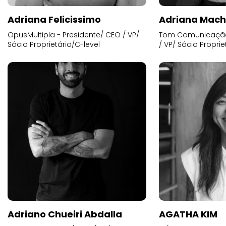
Adriana Felicissimo
Adriana Mac
OpusMultipla - Presidente/ CEO / VP/
Tom Comunicação 
Sócio Proprietário/C-level
/ VP/ Sócio Proprie
Adriano Chueiri Abdalla
AGATHA KIM