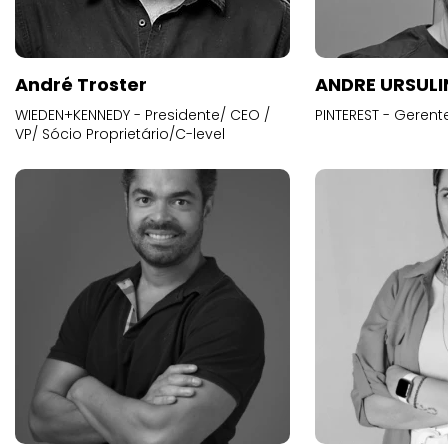
André Troster
ANDRE URSUL
WIEDEN+KENNEDY - Presidente/ CEO /
PINTEREST - Gerent
VP/ Sócio Proprietário/C-level