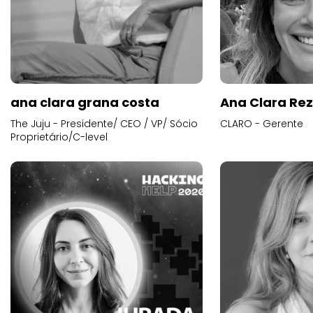
ana clara grana costa
Ana Clara Re
The Juju - Presidente/ CEO / VP/ Sócio
CLARO - Gerente
Proprietário/C-level