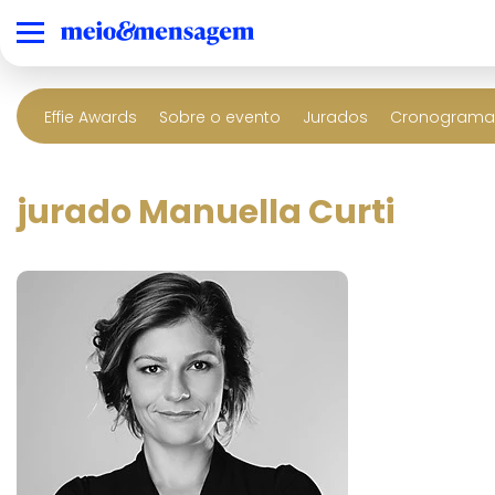
Effie Awards
Sobre o evento
Jurados
Cronograma 
jurado Manuella Curti