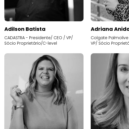
Adilson Batista
Adriana Anid
CADASTRA - Presidente/ CEO / VP/
Colgate Palmolive 
Sócio Proprietário/C-level
VP/ Sócio Proprietá