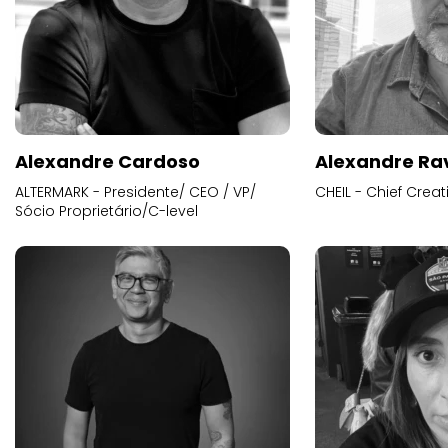
Alexandre Cardoso
Alexandre Ra
ALTERMARK - Presidente/ CEO / VP/
CHEIL - Chief Creat
Sócio Proprietário/C-level