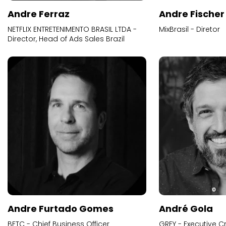
Andre Ferraz
Andre Fischer
NETFLIX ENTRETENIMENTO BRASIL LTDA -
MixBrasil - Diretor
Director, Head of Ads Sales Brazil
Andre Furtado Gomes
André Gola
BETC - Chief Business Officer
GREY - Executive Cr