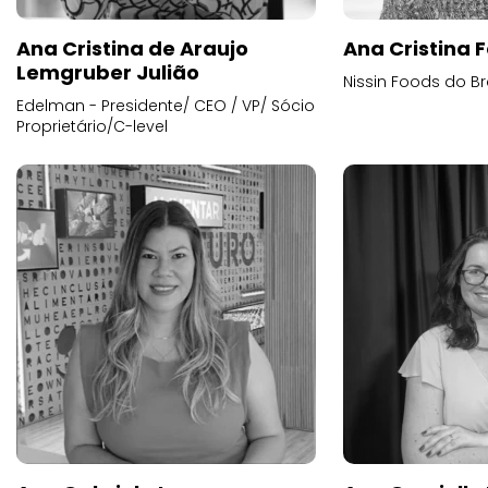
Ana Cristina de Araujo
Ana Cristina F
Lemgruber Julião
Nissin Foods do Br
Edelman - Presidente/ CEO / VP/ Sócio
Proprietário/C-level