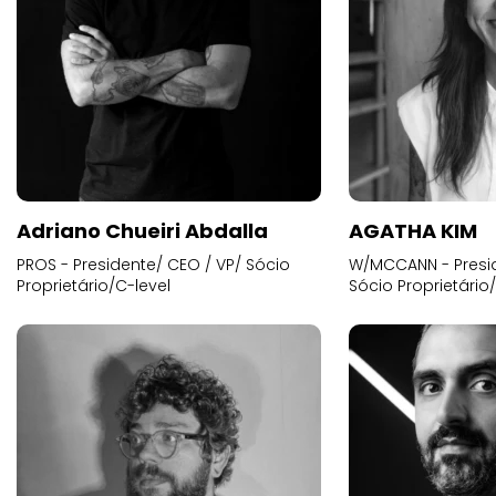
Adriano Chueiri Abdalla
AGATHA KIM
PROS - Presidente/ CEO / VP/ Sócio
W/MCCANN - Presid
Proprietário/C-level
Sócio Proprietário