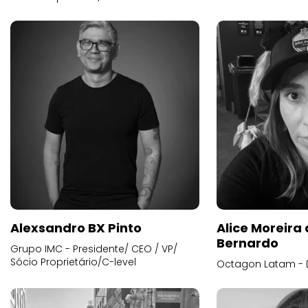
Alexsandro BX Pinto
Alice Moreira
Bernardo
Grupo IMC - Presidente/ CEO / VP/
Sócio Proprietário/C-level
Octagon Latam - D