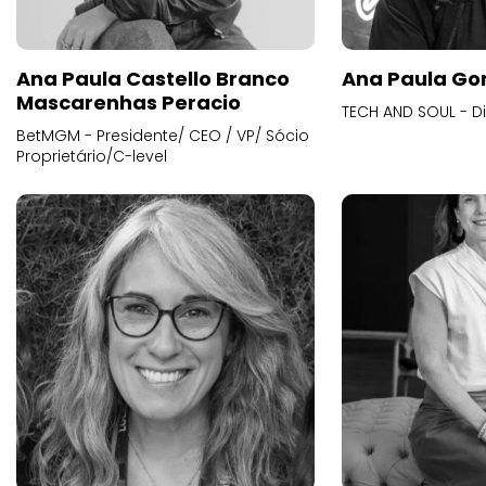
Ana Paula Castello Branco
Ana Paula Go
Mascarenhas Peracio
TECH AND SOUL - D
BetMGM - Presidente/ CEO / VP/ Sócio
Proprietário/C-level