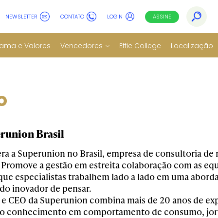
NEWSLETTER
CONTATO
LOGIN
ASSINE
ama e Valores
Vencedores
Effie College
Localização
o
runion Brasil
era a Superunion no Brasil, empresa de consultoria d
Promove a gestão em estreita colaboração com as equi
que especialistas trabalhem lado a lado em uma aborda
o inovador de pensar.
e CEO da Superunion combina mais de 20 anos de ex
o conhecimento em comportamento de consumo, jorn