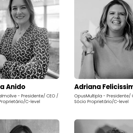
a Anido
Adriana Felicissi
lmolive - Presidente/ CEO /
OpusMultipla - Presidente/ 
Proprietário/C-level
Sócio Proprietário/C-level