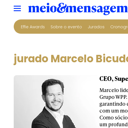
Effie Awards
Sobre o evento
Jurados
Cronogr
jurado Marcelo Bicud
CEO, Supe
Marcelo lid
Grupo WPP. 
garantindo 
com um mod
Como sócio 
um profund