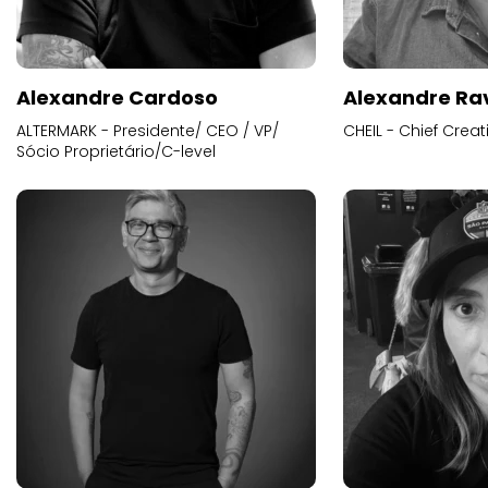
Alexandre Cardoso
Alexandre Ra
ALTERMARK - Presidente/ CEO / VP/
CHEIL - Chief Creat
Sócio Proprietário/C-level