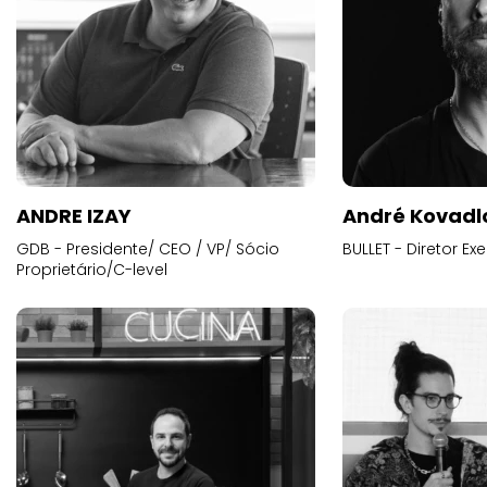
ANDRE IZAY
André Kovadl
GDB - Presidente/ CEO / VP/ Sócio
BULLET - Diretor E
Proprietário/C-level