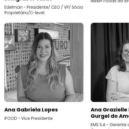
Nissin Foods do Br
Edelman - Presidente/ CEO / VP/ Sócio
Proprietário/C-level
Ana Gabriela Lopes
Ana Grazielle
Gurgel do Am
IFOOD - Vice Presidente
EMS S.A - Gerente 