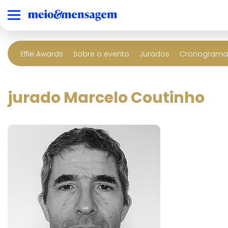
Effie Awards
Sobre o evento
Jurados
Cronograma 
jurado Marcelo Coutinho