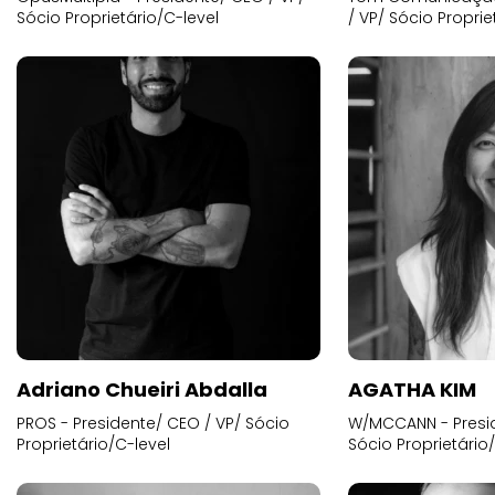
Sócio Proprietário/C-level
/ VP/ Sócio Proprie
Adriano Chueiri Abdalla
AGATHA KIM
PROS - Presidente/ CEO / VP/ Sócio
W/MCCANN - Presid
Proprietário/C-level
Sócio Proprietário