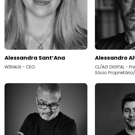
Alessandra Sant’Ana
Alessandro Al
W3HAUS - CEO
CL/AG DIGITAL - Pr
Sócio Proprietário