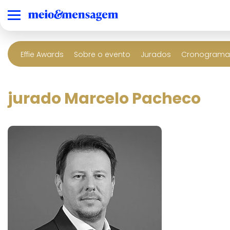
Effie Awards
Sobre o evento
Jurados
Cronograma 
jurado Marcelo Pacheco