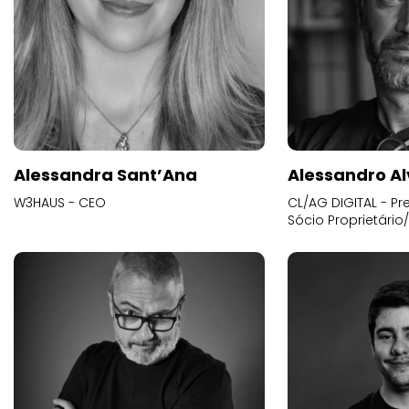
Alessandra Sant’Ana
Alessandro Al
W3HAUS - CEO
CL/AG DIGITAL - Pr
Sócio Proprietário