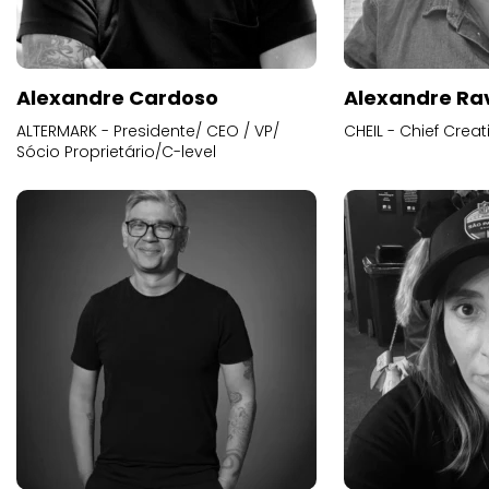
Alexandre Cardoso
Alexandre Ra
ALTERMARK - Presidente/ CEO / VP/
CHEIL - Chief Creat
Sócio Proprietário/C-level