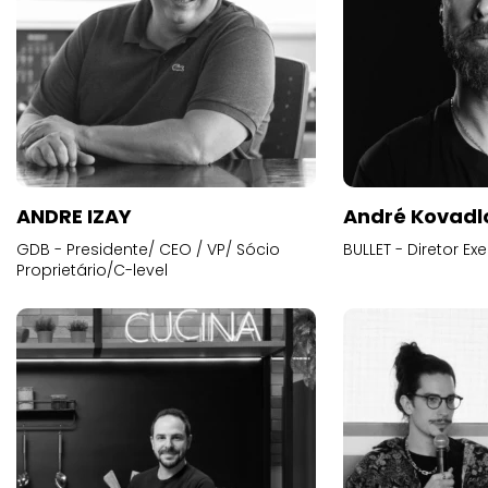
ANDRE IZAY
André Kovadl
GDB - Presidente/ CEO / VP/ Sócio
BULLET - Diretor E
Proprietário/C-level