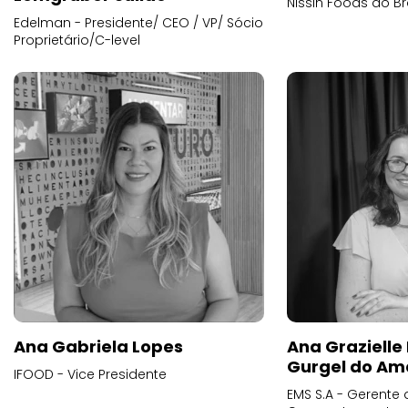
Nissin Foods do Br
Edelman - Presidente/ CEO / VP/ Sócio
Proprietário/C-level
Ana Gabriela Lopes
Ana Grazielle
Gurgel do Am
IFOOD - Vice Presidente
EMS S.A - Gerente 