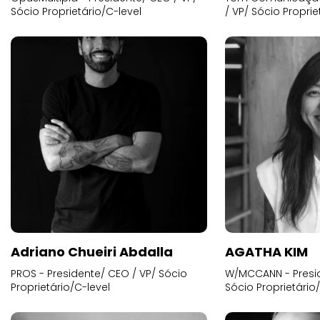
Sócio Proprietário/C-level
/ VP/ Sócio Proprie
Adriano Chueiri Abdalla
AGATHA KIM
PROS - Presidente/ CEO / VP/ Sócio
W/MCCANN - Presid
Proprietário/C-level
Sócio Proprietário